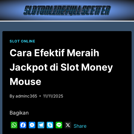
Skip
to
content
SLOT ONLINE
Cara Efektif Meraih
Jackpot di Slot Money
Mouse
By
adminc365
11/11/2025
Bagikan
W
F
M
T
S
L
X
Share
h
a
e
e
k
i