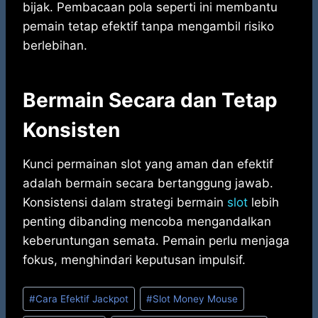
bijak. Pembacaan pola seperti ini membantu
pemain tetap efektif tanpa mengambil risiko
berlebihan.
Bermain Secara dan Tetap
Konsisten
Kunci permainan slot yang aman dan efektif
adalah bermain secara bertanggung jawab.
Konsistensi dalam strategi bermain
slot
lebih
penting dibanding mencoba mengandalkan
keberuntungan semata. Pemain perlu menjaga
fokus, menghindari keputusan impulsif.
Post
#
Cara Efektif Jackpot
#
Slot Money Mouse
Tags: