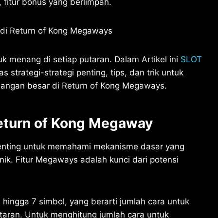
fitur bonus yang berlimpah.
k menang di setiap putaran. Dalam Artikel ini
SLOT
strategi-strategi penting, tips, dan trik untuk
ngan besar di Return of Kong Megaways.
turn of Kong Megaway
enting untuk memahami mekanisme dasar yang
k. Fitur Megaways adalah kunci dari potensi
hingga 7 simbol, yang berarti jumlah cara untuk
taran. Untuk menghitung jumlah cara untuk