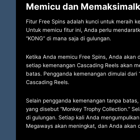
Memicu dan Memaksimalkan
Fitur Free Spins adalah kunci untuk meraih
Untuk memicu fitur ini, Anda perlu mendarat
“KONG” di mana saja di gulungan.
Ketika Anda memicu Free Spins, Anda akan di
setiap kemenangan Cascading Reels akan 
batas. Pengganda kemenangan dimulai dari 
Cascading Reels.
Selain pengganda kemenangan tanpa batas, f
yang disebut “Monkey Trophy Collection.” S
di gulungan. Setiap kali Anda mengumpulkan
Megaways akan meningkat, dan Anda akan d