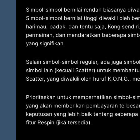
Simbol-simbol bernilai rendah biasanya diwakil
Simbol-simbol bernilai tinggi diwakili oleh b
harimau, badak, dan tentu saja, Kong sendir
permainan, dan mendaratkan beberapa simb
yang signifikan.
Selain simbol-simbol reguler, ada juga simb
simbol lain (kecuali Scatter) untuk memba
Scatter, yang diwakili oleh huruf K.O.N.G., m
Prioritaskan untuk memperhatikan simbol-si
yang akan memberikan pembayaran terbesar
keputusan yang lebih baik tentang seberap
fitur Respin (jika tersedia).