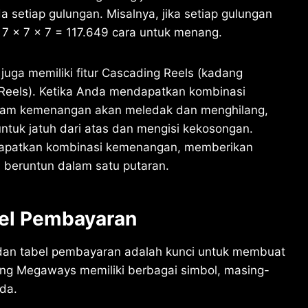
setiap gulungan. Misalnya, jika setiap gulungan
 7 x 7 x 7 = 117.649 cara untuk menang.
uga memiliki fitur Cascading Reels (kadang
 Reels). Ketika Anda mendapatkan kombinasi
alam kemenangan akan meledak dan menghilang,
ntuk jatuh dari atas dan mengisi kekosongan.
ndapatkan kombinasi kemenangan, memberikan
beruntun dalam satu putaran.
bel Pembayaran
an tabel pembayaran adalah kunci untuk membuat
ong Megaways memiliki berbagai simbol, masing-
da.