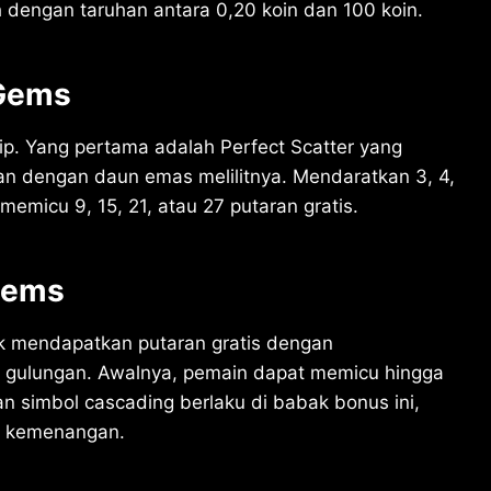
h dengan taruhan antara 0,20 koin dan 100 koin.
 Gems
rip. Yang pertama adalah Perfect Scatter yang
ian dengan daun emas melilitnya. Mendaratkan 3, 4,
memicu 9, 15, 21, atau 27 putaran gratis.
 Gems
 mendapatkan putaran gratis dengan
di gulungan. Awalnya, pemain dapat memicu hingga
n simbol cascading berlaku di babak bonus ini,
ra kemenangan.