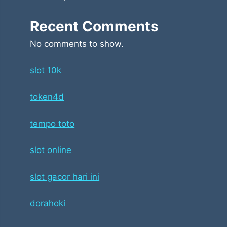
Recent Comments
No comments to show.
slot 10k
token4d
tempo toto
slot online
slot gacor hari ini
dorahoki