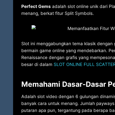
h
a
e
e
k
i
a
c
s
l
y
n
Perfect Gems
adalah slot online unik dari 
t
e
s
e
p
e
menang, berkat fitur Split Symbols.
s
b
e
g
e
A
o
n
r
p
o
g
a
p
k
e
m
r
Slot ini menggabungkan tema klasik dengan
bermain game online yang mendebarkan. P
Renaissance dengan grafis yang mempesona
besar di dalam
SLOT ONLINE FULL SCATTE
Memahami Dasar-Dasar P
Adalah slot video dengan 6 gulungan dinam
banyak cara untuk menang. Jumlah payways 
putaran apa pun, tergantung pada berapa bany