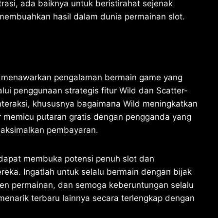
rasi, ada baiknya untuk beristirahat sejenak
 membuahkan hasil dalam dunia permainan slot.
 GO menawarkan pengalaman bermain game yang
i penggunaan strategis fitur Wild dan Scatter-
rinteraksi, khususnya bagaimana Wild meningkatkan
 memicu putaran gratis dengan pengganda yang
emaksimalkan pembayaran.
n dapat membuka potensi penuh slot dan
ka. Ingatlah untuk selalu bermain dengan bijak
en permainan, dan semoga keberuntungan selalu
 menarik terbaru lainnya secara terlengkap dengan