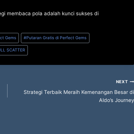
gi membaca pola adalah kunci sukses di
ect Gems
#
Putaran Gratis di Perfect Gems
ULL SCATTER
NEXT
Strategi Terbaik Meraih Kemenangan Besar di
Aldo’s Journey