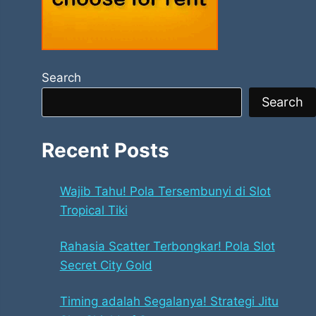
Search
Search
Recent Posts
Wajib Tahu! Pola Tersembunyi di Slot
Tropical Tiki
Rahasia Scatter Terbongkar! Pola Slot
Secret City Gold
Timing adalah Segalanya! Strategi Jitu