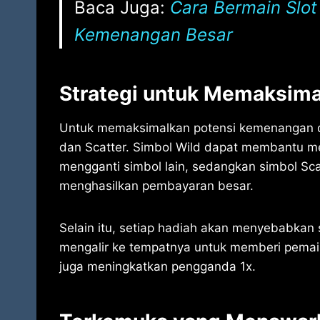
Baca Juga:
Cara Bermain Slot
Kemenangan Besar
Strategi untuk Memaksim
​Untuk memaksimalkan potensi kemenangan di
dan Scatter​. Simbol Wild dapat membantu 
mengganti simbol lain, sedangkan simbol Scat
menghasilkan pembayaran besar.
Selain itu, setiap hadiah akan menyebabka
mengalir ke tempatnya untuk memberi pemai
juga meningkatkan pengganda 1x.