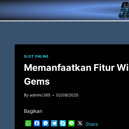
Skip
to
content
SLOT ONLINE
Memanfaatkan Fitur Wil
Gems
By
adminc365
02/08/2025
Bagikan
W
F
M
T
S
L
X
Share