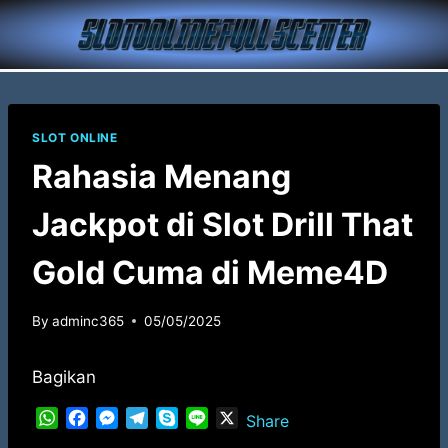
Skip
to
content
SLOT ONLINE
Rahasia Menang
Jackpot di Slot Drill That
Gold Cuma di Meme4D
By
adminc365
05/05/2025
Bagikan
W
F
M
T
S
L
X
Share
h
a
e
e
k
i