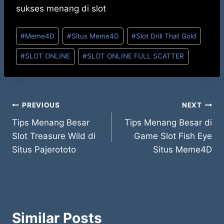
sukses menang di slot
Post
#
Meme4D
#
Situs Meme4D
#
Slot Drill That Gold
Tags:
#
SLOT ONLINE
#
SLOT ONLINE FULL SCATTER
Post
PREVIOUS
NEXT
Tips Menang Besar
Tips Menang Besar di
navigation
Slot Treasure Wild di
Game Slot Fish Eye
Situs Pajerototo
Situs Meme4D
Similar Posts