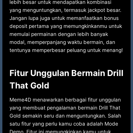
lebih besar untuk mendapatkan kombinasi
yang menguntungkan, termasuk jackpot besar.
Jangan lupa juga untuk memanfaatkan bonus
deposit pertama yang memungkinkanmu untuk
memulai permainan dengan lebih banyak
modal, memperpanjang waktu bermain, dan
tentunya memperbesar peluang untuk menang!
Fitur Unggulan Bermain Drill
That Gold
Meme4D menawarkan berbagai fitur unggulan
yang membuat pengalaman bermain Drill That
Gold semakin seru dan menguntungkan. Salah
satu fitur yang perlu kamu coba adalah Mode
Demo. Fitur ini memungkinkan kamu untuk