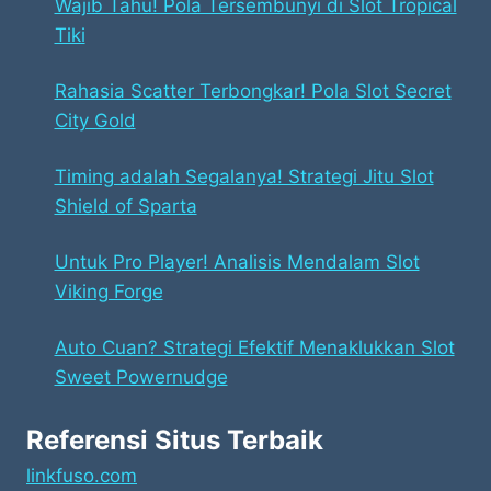
Wajib Tahu! Pola Tersembunyi di Slot Tropical
Tiki
Rahasia Scatter Terbongkar! Pola Slot Secret
City Gold
Timing adalah Segalanya! Strategi Jitu Slot
Shield of Sparta
Untuk Pro Player! Analisis Mendalam Slot
Viking Forge
Auto Cuan? Strategi Efektif Menaklukkan Slot
Sweet Powernudge
Referensi Situs Terbaik
linkfuso.com