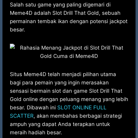
a
c
s
l
y
n
Salah satu game yang paling digemari di
t
e
s
e
p
e
Meme4D adalah Slot Drill That Gold, sebuah
s
b
e
g
e
permainan tembak ikan dengan potensi jackpot
A
o
n
r
besar.
p
o
g
a
p
k
e
m
r
Situs Meme4D telah menjadi pilihan utama
bagi para pemain yang ingin merasakan
sensasi bermain slot dan game Slot Drill That
Gold online dengan peluang menang yang lebih
besar. Dibawah ini
SLOT ONLINE FULL
SCATTER
, akan membahas berbagai strategi
ampuh yang dapat Anda terapkan untuk
meraih hadiah besar.