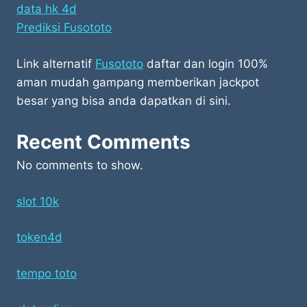
data hk 4d
Prediksi Fusototo
Link alternatif
Fusototo
daftar dan login 100%
aman mudah gampang memberikan jackpot
besar yang bisa anda dapatkan di sini.
Recent Comments
No comments to show.
slot 10k
token4d
tempo toto