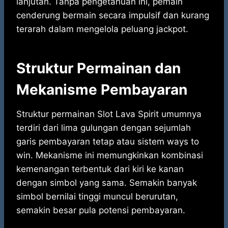
lanjutan. Tanpa pengetahuan ini, pemain
cenderung bermain secara impulsif dan kurang
terarah dalam mengelola peluang jackpot.
Struktur Permainan dan
Mekanisme Pembayaran
Struktur permainan Slot Lava Spirit umumnya
terdiri dari lima gulungan dengan sejumlah
garis pembayaran tetap atau sistem ways to
win. Mekanisme ini memungkinkan kombinasi
kemenangan terbentuk dari kiri ke kanan
dengan simbol yang sama. Semakin banyak
simbol bernilai tinggi muncul berurutan,
semakin besar pula potensi pembayaran.