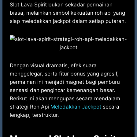
a
c
s
l
y
n
Slot Lava Spirit bukan sekadar permainan
t
e
s
e
p
e
biasa, melainkan simbol kekuatan roh api yang
s
b
e
g
e
siap meledakkan jackpot dalam setiap putaran.
A
o
n
r
p
o
g
a
p
k
e
m
r
Dengan visual dramatis, efek suara
menggelegar, serta fitur bonus yang agresif,
permainan ini menjadi magnet bagi pemburu
sensasi dan pengincar kemenangan besar.
Berikut ini akan mengupas secara mendalam
strategi Roh Api
Meledakkan Jackpot
secara
lengkap, terstruktur.