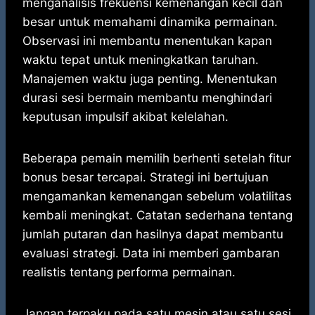
menganalisis frekuensi kemenangan kecil dan
besar untuk memahami dinamika permainan.
Observasi ini membantu menentukan kapan
waktu tepat untuk meningkatkan taruhan.
Manajemen waktu juga penting. Menentukan
durasi sesi bermain membantu menghindari
keputusan impulsif akibat kelelahan.
Beberapa pemain memilih berhenti setelah fitur
bonus besar tercapai. Strategi ini bertujuan
mengamankan kemenangan sebelum volatilitas
kembali meningkat. Catatan sederhana tentang
jumlah putaran dan hasilnya dapat membantu
evaluasi strategi. Data ini memberi gambaran
realistis tentang performa permainan.
Jangan terpaku pada satu mesin atau satu sesi