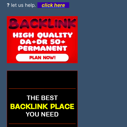
?
let us help.
click here