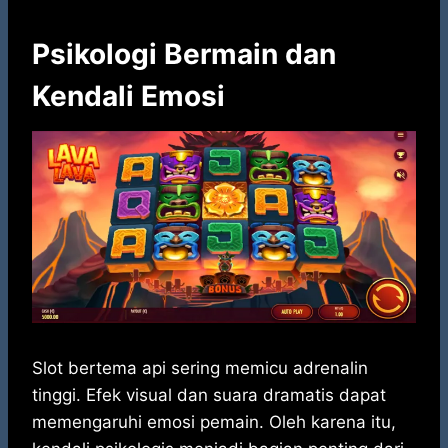
Psikologi Bermain dan
Kendali Emosi
Slot bertema api sering memicu adrenalin
tinggi. Efek visual dan suara dramatis dapat
memengaruhi emosi pemain. Oleh karena itu,