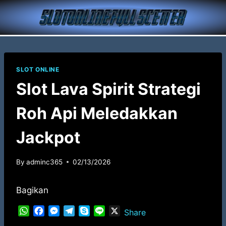
Skip
to
content
SLOT ONLINE
Slot Lava Spirit Strategi
Roh Api Meledakkan
Jackpot
By
adminc365
02/13/2026
Bagikan
W
F
M
T
S
L
X
Share
h
a
e
e
k
i