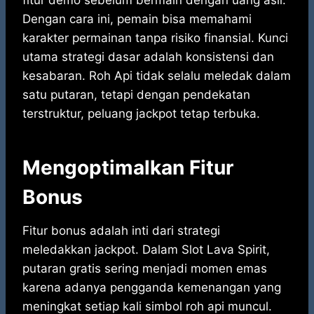
fitur demo sebelum bermain dengan uang asli.
Dengan cara ini, pemain bisa memahami
karakter permainan tanpa risiko finansial. Kunci
utama strategi dasar adalah konsistensi dan
kesabaran. Roh Api tidak selalu meledak dalam
satu putaran, tetapi dengan pendekatan
terstruktur, peluang jackpot tetap terbuka.
Mengoptimalkan Fitur
Bonus
Fitur bonus adalah inti dari strategi
meledakkan jackpot. Dalam Slot Lava Spirit,
putaran gratis sering menjadi momen emas
karena adanya pengganda kemenangan yang
meningkat setiap kali simbol roh api muncul.