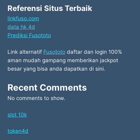
Referensi Situs Terbaik
linkfuso.com
data hk 4d
Prediksi Fusototo
Link alternatif
Fusototo
daftar dan login 100%
aman mudah gampang memberikan jackpot
besar yang bisa anda dapatkan di sini.
Recent Comments
No comments to show.
slot 10k
token4d