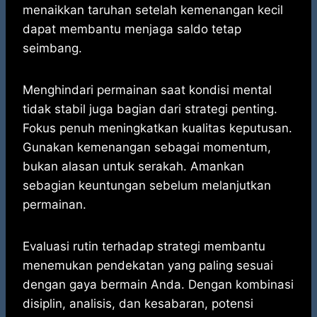
menaikkan taruhan setelah kemenangan kecil
dapat membantu menjaga saldo tetap
seimbang.
Menghindari permainan saat kondisi mental
tidak stabil juga bagian dari strategi penting.
Fokus penuh meningkatkan kualitas keputusan.
Gunakan kemenangan sebagai momentum,
bukan alasan untuk serakah. Amankan
sebagian keuntungan sebelum melanjutkan
permainan.
Evaluasi rutin terhadap strategi membantu
menemukan pendekatan yang paling sesuai
dengan gaya bermain Anda. Dengan kombinasi
disiplin, analisis, dan kesabaran, potensi