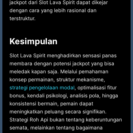
jackpot dari Slot Lava Spirit dapat dikejar
dengan cara yang lebih rasional dan
terstruktur.
Kesimpulan
Slot Lava Spirit menghadirkan sensasi panas
membara dengan potensi jackpot yang bisa
meledak kapan saja. Melalui pemahaman
konsep permainan, struktur mekanisme,
strategi pengelolaan modal
, optimalisasi fitur
bonus, kendali psikologi, analisis pola, hingga
konsistensi bermain, pemain dapat
meningkatkan peluang secara signifikan.
Strategi Roh Api bukan tentang keberuntungan
semata, melainkan tentang bagaimana