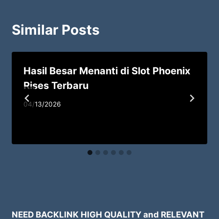
Similar Posts
Hasil Besar Menanti di Slot Phoenix
Rises Terbaru
04/13/2026
NEED BACKLINK HIGH QUALITY and RELEVANT