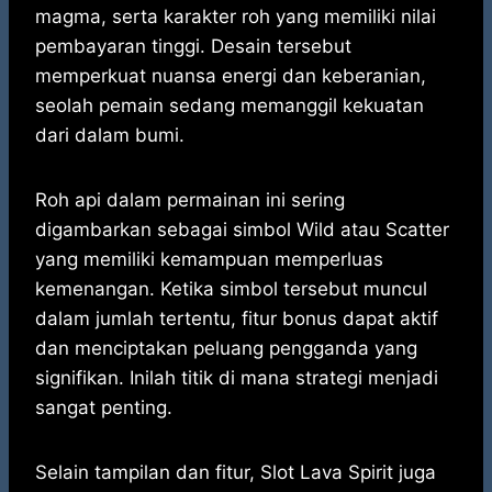
magma, serta karakter roh yang memiliki nilai
pembayaran tinggi. Desain tersebut
memperkuat nuansa energi dan keberanian,
seolah pemain sedang memanggil kekuatan
dari dalam bumi.
Roh api dalam permainan ini sering
digambarkan sebagai simbol Wild atau Scatter
yang memiliki kemampuan memperluas
kemenangan. Ketika simbol tersebut muncul
dalam jumlah tertentu, fitur bonus dapat aktif
dan menciptakan peluang pengganda yang
signifikan. Inilah titik di mana strategi menjadi
sangat penting.
Selain tampilan dan fitur, Slot Lava Spirit juga