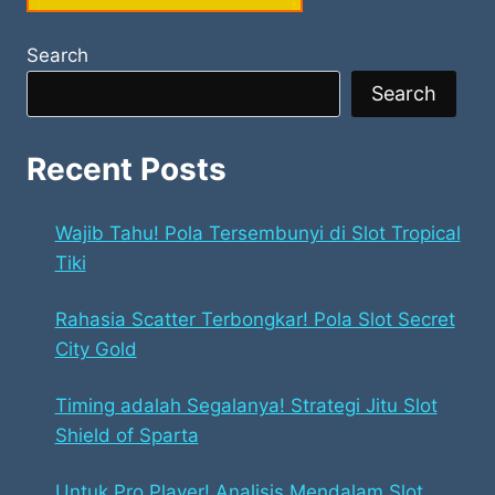
Search
Search
Recent Posts
Wajib Tahu! Pola Tersembunyi di Slot Tropical
Tiki
Rahasia Scatter Terbongkar! Pola Slot Secret
City Gold
Timing adalah Segalanya! Strategi Jitu Slot
Shield of Sparta
Untuk Pro Player! Analisis Mendalam Slot