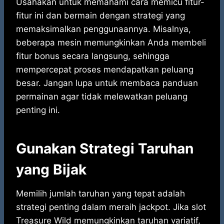
Usahakan untuk memahami cara memicu fitur-
fitur ini dan bermain dengan strategi yang
memaksimalkan penggunaannya. Misalnya,
beberapa mesin memungkinkan Anda membeli
fitur bonus secara langsung, sehingga
mempercepat proses mendapatkan peluang
besar. Jangan lupa untuk membaca panduan
permainan agar tidak melewatkan peluang
penting ini.
Gunakan Strategi Taruhan
yang Bijak
Memilih jumlah taruhan yang tepat adalah
strategi penting dalam meraih jackpot. Jika slot
Treasure Wild memungkinkan taruhan variatif,