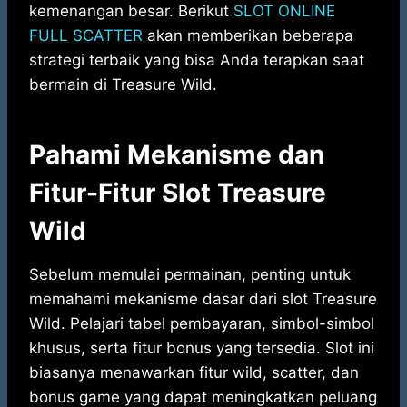
kemenangan besar. Berikut
SLOT ONLINE
FULL SCATTER
akan memberikan beberapa
strategi terbaik yang bisa Anda terapkan saat
bermain di Treasure Wild.
Pahami Mekanisme dan
Fitur-Fitur Slot Treasure
Wild
Sebelum memulai permainan, penting untuk
memahami mekanisme dasar dari slot Treasure
Wild. Pelajari tabel pembayaran, simbol-simbol
khusus, serta fitur bonus yang tersedia. Slot ini
biasanya menawarkan fitur wild, scatter, dan
bonus game yang dapat meningkatkan peluang