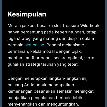
Kesimpulan
Meraih jackpot besar di slot Treasure Wild tidak
hanya bergantung pada keberuntungan, tetapi
juga strategi yang matang dan disiplin dalam
bermain
slot online
. Pahami mekanisme
permainan, kelola modal dengan bijak,
manfaatkan fitur bonus secara optimal, serta
gunakan strategi taruhan yang tepat.
Dengan menerapkan langkah-langkah ini,
peluang Anda untuk mendapatkan
kemenangan besar akan semakin meningkat,
menjadikan pengalaman bermain lebih
menyenangkan dan menguntungkan.