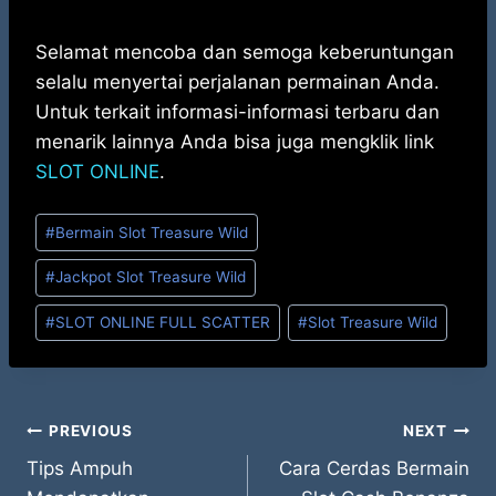
Selamat mencoba dan semoga keberuntungan
selalu menyertai perjalanan permainan Anda.
Untuk terkait informasi-informasi terbaru dan
menarik lainnya Anda bisa juga mengklik link
SLOT ONLINE
.
Post
#
Bermain Slot Treasure Wild
Tags:
#
Jackpot Slot Treasure Wild
#
SLOT ONLINE FULL SCATTER
#
Slot Treasure Wild
Post
PREVIOUS
NEXT
Tips Ampuh
Cara Cerdas Bermain
navigation