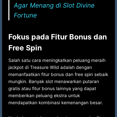
Agar Menang di Slot Divine
Fortune
Fokus pada Fitur Bonus dan
Free Spin
Salah satu cara meningkatkan peluang meraih
jackpot di Treasure Wild adalah dengan
memanfaatkan fitur bonus dan free spin sebaik
mungkin. Banyak slot menawarkan putaran
gratis atau fitur bonus lainnya yang dapat
memberikan peluang ekstra untuk
mendapatkan kombinasi kemenangan besar.