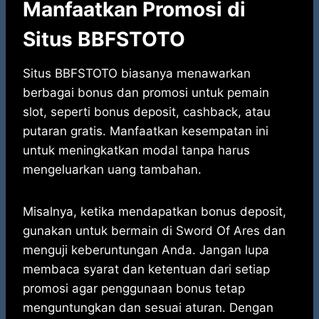
Manfaatkan Promosi di
Situs BBFSTOTO
Situs BBFSTOTO biasanya menawarkan
berbagai bonus dan promosi untuk pemain
slot, seperti bonus deposit, cashback, atau
putaran gratis. Manfaatkan kesempatan ini
untuk meningkatkan modal tanpa harus
mengeluarkan uang tambahan.
Misalnya, ketika mendapatkan bonus deposit,
gunakan untuk bermain di Sword Of Ares dan
menguji keberuntungan Anda. Jangan lupa
membaca syarat dan ketentuan dari setiap
promosi agar penggunaan bonus tetap
menguntungkan dan sesuai aturan. Dengan