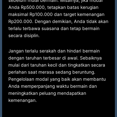
sebelum mulai bermain. Misalnya, jika modal
Anda Rp500.000, tetapkan batas kerugian
maksimal Rp100.000 dan target kemenangan
Rp200.000. Dengan demikian, Anda tidak akan
terlalu terbawa suasana dan tetap bermain
secara disiplin.
Jangan terlalu serakah dan hindari bermain
dengan taruhan terbesar di awal. Sebaiknya
mulai dari taruhan kecil dan tingkatkan secara
perlahan saat merasa sedang beruntung.
Pengelolaan modal yang baik akan membantu
Anda memperpanjang waktu bermain dan
meningkatkan peluang mendapatkan
kemenangan.