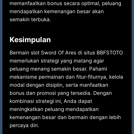
memanfaatkan bonus secara optimal, peluang
mendapatkan kemenangan besar akan
semakin terbuka.
Kesimpulan
Bermain slot Sword Of Ares di situs BBFSTOTO
memerlukan strategi yang matang agar
peluang menang semakin besar. Pahami
mekanisme permainan dan fitur-fiturnya, kelola
modal dengan disiplin, serta manfaatkan
bonus dan promosi yang tersedia. Dengan
kombinasi strategi ini, Anda dapat
meningkatkan peluang mendapatkan
kemenangan besar dan bermain dengan lebih
percaya diri.