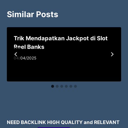
Similar Posts
Trik Mendapatkan Jackpot di Slot
Reel Banks
04/04/2025
NEED BACKLINK HIGH QUALITY and RELEVANT