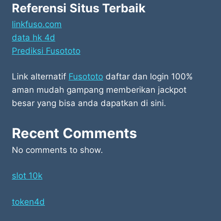
Referensi Situs Terbaik
linkfuso.com
data hk 4d
Prediksi Fusototo
Link alternatif
Fusototo
daftar dan login 100%
aman mudah gampang memberikan jackpot
besar yang bisa anda dapatkan di sini.
Recent Comments
No comments to show.
slot 10k
token4d