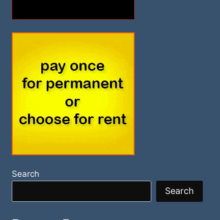
Search
Search