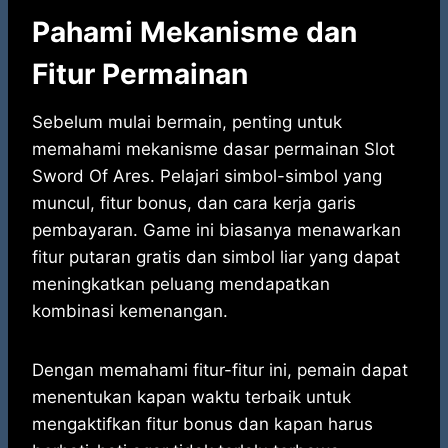
Pahami Mekanisme dan
Fitur Permainan
Sebelum mulai bermain, penting untuk
memahami mekanisme dasar permainan Slot
Sword Of Ares. Pelajari simbol-simbol yang
muncul, fitur bonus, dan cara kerja garis
pembayaran. Game ini biasanya menawarkan
fitur putaran gratis dan simbol liar yang dapat
meningkatkan peluang mendapatkan
kombinasi kemenangan.
Dengan memahami fitur-fitur ini, pemain dapat
menentukan kapan waktu terbaik untuk
mengaktifkan fitur bonus dan kapan harus