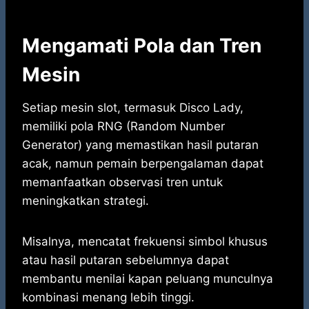
Mengamati Pola dan Tren
Mesin
Setiap mesin slot, termasuk Disco Lady,
memiliki pola RNG (Random Number
Generator) yang memastikan hasil putaran
acak, namun pemain berpengalaman dapat
memanfaatkan observasi tren untuk
meningkatkan strategi.
Misalnya, mencatat frekuensi simbol khusus
atau hasil putaran sebelumnya dapat
membantu menilai kapan peluang munculnya
kombinasi menang lebih tinggi.