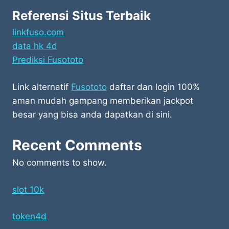
Referensi Situs Terbaik
linkfuso.com
data hk 4d
Prediksi Fusototo
Link alternatif
Fusototo
daftar dan login 100%
aman mudah gampang memberikan jackpot
besar yang bisa anda dapatkan di sini.
Recent Comments
No comments to show.
slot 10k
token4d