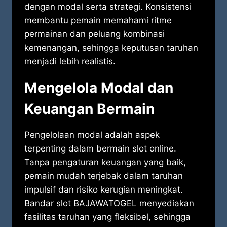
dengan modal serta strategi. Konsistensi
membantu pemain memahami ritme
permainan dan peluang kombinasi
kemenangan, sehingga keputusan taruhan
menjadi lebih realistis.
Mengelola Modal dan
Keuangan Bermain
Pengelolaan modal adalah aspek
terpenting dalam bermain slot online.
Tanpa pengaturan keuangan yang baik,
pemain mudah terjebak dalam taruhan
impulsif dan risiko kerugian meningkat.
Bandar slot BAJAWATOGEL menyediakan
fasilitas taruhan yang fleksibel, sehingga