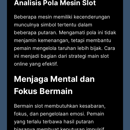
Analisis Pola Mesin Slot
Beberapa mesin memiliki kecenderungan
munculnya simbol tertentu dalam
beberapa putaran. Mengamati pola ini tidak
menjamin kemenangan, tetapi membantu
pemain mengelola taruhan lebih bijak. Cara
ini menjadi bagian dari strategi main slot
online yang efektif.
Menjaga Mental dan
Fokus Bermain
Bermain slot membutuhkan kesabaran,
fokus, dan pengelolaan emosi. Pemain
yang terlalu terbawa hasil putaran
biasanya membuat keputusan impulsif