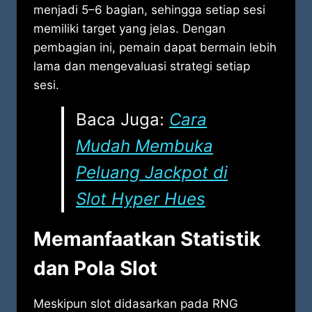
menjadi 5–6 bagian, sehingga setiap sesi
memiliki target yang jelas. Dengan
pembagian ini, pemain dapat bermain lebih
lama dan mengevaluasi strategi setiap
sesi.
Baca Juga:
Cara
Mudah Membuka
Peluang Jackpot di
Slot Hyper Hues
Memanfaatkan Statistik
dan Pola Slot
Meskipun slot didasarkan pada RNG