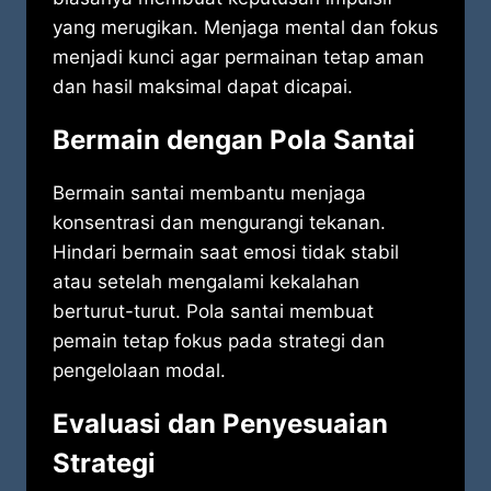
yang merugikan. Menjaga mental dan fokus
menjadi kunci agar permainan tetap aman
dan hasil maksimal dapat dicapai.
Bermain dengan Pola Santai
Bermain santai membantu menjaga
konsentrasi dan mengurangi tekanan.
Hindari bermain saat emosi tidak stabil
atau setelah mengalami kekalahan
berturut-turut. Pola santai membuat
pemain tetap fokus pada strategi dan
pengelolaan modal.
Evaluasi dan Penyesuaian
Strategi