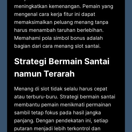
meningkatkan kemenangan. Pemain yang
mengenal cara kerja fitur ini dapat
memaksimalkan peluang menang tanpa
harus menambah taruhan berlebihan.
Memahami pola simbol bonus adalah
bagian dari cara menang slot santai.
Strategi Bermain Santai
namun Terarah
Menang di slot tidak selalu harus cepat
atau terburu-buru. Strategi bermain santai
membantu pemain menikmati permainan
sambil tetap fokus pada hasil jangka
panjang. Dengan pendekatan ini, setiap
putaran menjadi lebih terkontrol dan