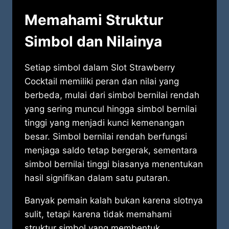
Memahami Struktur
Simbol dan Nilainya
Setiap simbol dalam Slot Strawberry
Cocktail memiliki peran dan nilai yang
berbeda, mulai dari simbol bernilai rendah
yang sering muncul hingga simbol bernilai
tinggi yang menjadi kunci kemenangan
besar. Simbol bernilai rendah berfungsi
menjaga saldo tetap bergerak, sementara
simbol bernilai tinggi biasanya menentukan
hasil signifikan dalam satu putaran.
Banyak pemain kalah bukan karena slotnya
sulit, tetapi karena tidak memahami
struktur simbol yang membentuk