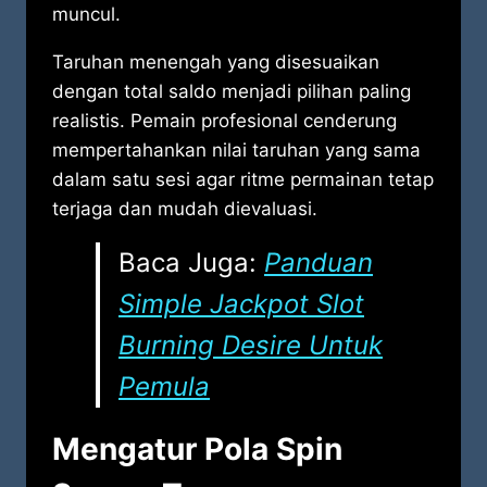
muncul.
Taruhan menengah yang disesuaikan
dengan total saldo menjadi pilihan paling
realistis. Pemain profesional cenderung
mempertahankan nilai taruhan yang sama
dalam satu sesi agar ritme permainan tetap
terjaga dan mudah dievaluasi.
Baca Juga:
Panduan
Simple Jackpot Slot
Burning Desire Untuk
Pemula
Mengatur Pola Spin