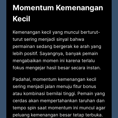
Momentum Kemenangan
Kecil
Kemenangan kecil yang muncul berturut-
turut sering menjadi sinyal bahwa
permainan sedang bergerak ke arah yang
lebih positif. Sayangnya, banyak pemain
mengabaikan momen ini karena terlalu
fokus mengejar hasil besar secara instan.
Padahal, momentum kemenangan kecil
sering menjadi jalan menuju fitur bonus
atau kombinasi bernilai tinggi. Pemain yang
cerdas akan mempertahankan taruhan dan
tempo spin saat momentum ini muncul agar
peluang kemenangan besar tetap terbuka.