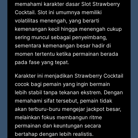
memahami karakter dasar Slot Strawberry
Cocktail. Slot ini umumnya memiliki
volatilitas menengah, yang berarti
kemenangan kecil hingga menengah cukup
sering muncul sebagai penyeimbang,
sementara kemenangan besar hadir di
momen tertentu ketika permainan berada
pada fase yang tepat.
Karakter ini menjadikan Strawberry Cocktail
cocok bagi pemain yang ingin bermain
lebih stabil tanpa tekanan ekstrem. Dengan
memahami sifat tersebut, pemain tidak
akan terburu-buru mengejar jackpot besar,
melainkan fokus membangun ritme
permainan dan keuntungan secara
bertahap dengan lebih realistis.