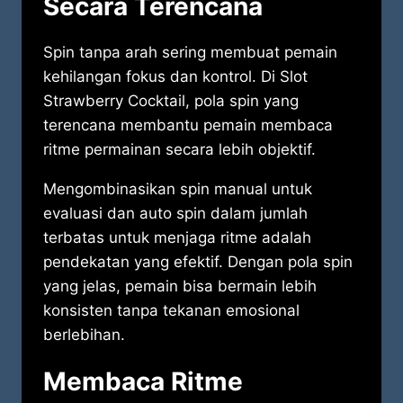
Secara Terencana
Spin tanpa arah sering membuat pemain
kehilangan fokus dan kontrol. Di Slot
Strawberry Cocktail, pola spin yang
terencana membantu pemain membaca
ritme permainan secara lebih objektif.
Mengombinasikan spin manual untuk
evaluasi dan auto spin dalam jumlah
terbatas untuk menjaga ritme adalah
pendekatan yang efektif. Dengan pola spin
yang jelas, pemain bisa bermain lebih
konsisten tanpa tekanan emosional
berlebihan.
Membaca Ritme