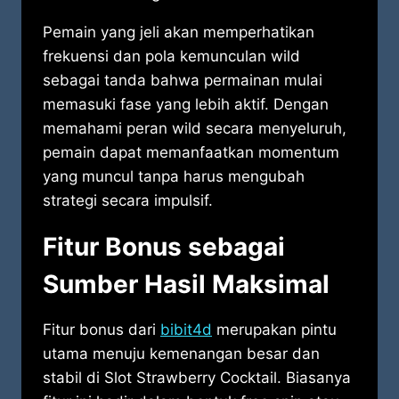
Pemain yang jeli akan memperhatikan
frekuensi dan pola kemunculan wild
sebagai tanda bahwa permainan mulai
memasuki fase yang lebih aktif. Dengan
memahami peran wild secara menyeluruh,
pemain dapat memanfaatkan momentum
yang muncul tanpa harus mengubah
strategi secara impulsif.
Fitur Bonus sebagai
Sumber Hasil Maksimal
Fitur bonus dari
bibit4d
merupakan pintu
utama menuju kemenangan besar dan
stabil di Slot Strawberry Cocktail. Biasanya