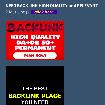
NEED BACKLINK HIGH QUALITY and RELEVANT
?
let us help.
click here