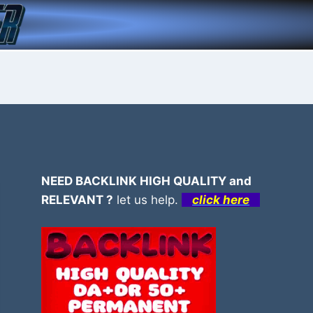
NEED BACKLINK HIGH QUALITY and
RELEVANT ?
let us help.
click here