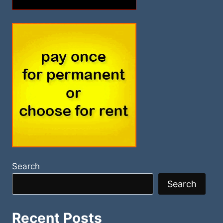
Search
Search
Recent Posts