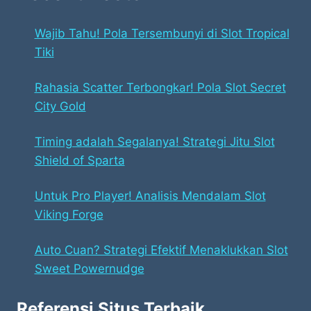
Wajib Tahu! Pola Tersembunyi di Slot Tropical
Tiki
Rahasia Scatter Terbongkar! Pola Slot Secret
City Gold
Timing adalah Segalanya! Strategi Jitu Slot
Shield of Sparta
Untuk Pro Player! Analisis Mendalam Slot
Viking Forge
Auto Cuan? Strategi Efektif Menaklukkan Slot
Sweet Powernudge
Referensi Situs Terbaik