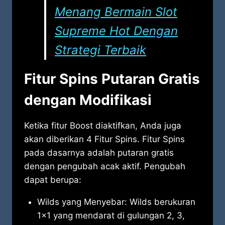
Menang Bermain Slot
Supreme Hot Dengan
Strategi Terbaik
Fitur Spins Putaran Gratis
dengan Modifikasi
Ketika fitur Boost diaktifkan, Anda juga
akan diberikan 4 Fitur Spins. Fitur Spins
pada dasarnya adalah putaran gratis
dengan pengubah acak aktif. Pengubah
dapat berupa:
Wilds yang Menyebar: Wilds berukuran
1×1 yang mendarat di gulungan 2, 3,