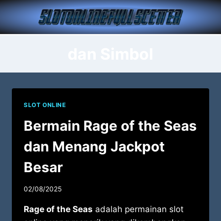
Skip
to
content
dan Simbol
SLOT ONLINE
Bermain Rage of the Seas
dan Menang Jackpot
Besar
02/08/2025
Rage of the Seas
adalah permainan slot