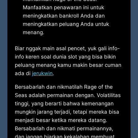
Manfaatkan penawaran ini untuk
meningkatkan bankroll Anda dan
meningkatkan peluang Anda untuk
menang.
Biar nggak main asal pencet, yuk gali info-
info keren soal dunia slot yang bisa bikin
peluang menang kamu makin besar cuman
ada di
jerukwin
.
Bersabarlah dan nikmatilah Rage of the
Seas adalah permainan dengan. Volatilitas
tinggi, yang berarti bahwa kemenangan
mungkin jarang terjadi, tetapi mereka bisa
menjadi besar ketika mereka datang.
Bersabarlah dan nikmati permainannya,
dan jangan biarkan kekalahan membuat