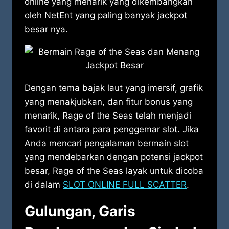
online yang menarik yang dikembangkan
oleh NetEnt yang paling banyak jackpot
besar nya.
Dengan tema bajak laut yang imersif, grafik
yang menakjubkan, dan fitur bonus yang
menarik, Rage of the Seas telah menjadi
favorit di antara para penggemar slot. Jika
Anda mencari pengalaman bermain slot
yang mendebarkan dengan potensi jackpot
besar, Rage of the Seas layak untuk dicoba
di dalam
SLOT ONLINE FULL SCATTER
.
Gulungan, Garis