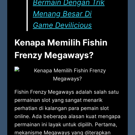
Bermain Dengan Trik
Menang Besar Di
Game Devilicious
Kenapa Memilih Fishin
Frenzy Megaways?
Fishin Frenzy Megaways adalah salah satu
permainan slot yang sangat menarik
perhatian di kalangan para pemain slot
online. Ada beberapa alasan kuat mengapa
permainan ini layak untuk dipilih. Pertama,
mekanisme Megaways yang diterapkan