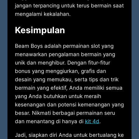
jangan terpancing untuk terus bermain saat
mengalami kekalahan.
Kesimpulan
Beam Boys adalah permainan slot yang
menawarkan pengalaman bermain yang
unik dan menghibur. Dengan fitur-fitur
bonus yang menggiurkan, grafis dan
desain yang memukau, serta tips dan trik
bermain yang efektif, Anda memiliki semua
yang Anda butuhkan untuk meraih
kesenangan dan potensi kemenangan yang
besar.
Nikmati berbagai permainan seru
dan menantang di hanya di
kit 4d
.
Jadi, siapkan diri Anda untuk bertualang ke