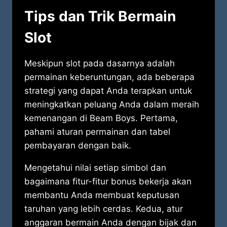
Tips dan Trik Bermain
Slot
Meskipun slot pada dasarnya adalah
permainan keberuntungan, ada beberapa
strategi yang dapat Anda terapkan untuk
meningkatkan peluang Anda dalam meraih
kemenangan di Beam Boys. Pertama,
pahami aturan permainan dan tabel
pembayaran dengan baik.
Mengetahui nilai setiap simbol dan
bagaimana fitur-fitur bonus bekerja akan
membantu Anda membuat keputusan
taruhan yang lebih cerdas. Kedua, atur
anggaran bermain Anda dengan bijak dan