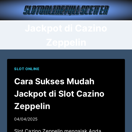
Skip
to
content
Jackpot di Cazino
Zeppelin
SLOT ONLINE
Cara Sukses Mudah
Jackpot di Slot Cazino
Zeppelin
04/04/2025
Slot Cazino Zeppelin mengajak Anda