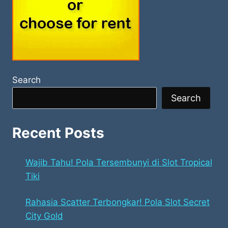
Search
Search
Recent Posts
Wajib Tahu! Pola Tersembunyi di Slot Tropical
Tiki
Rahasia Scatter Terbongkar! Pola Slot Secret
City Gold