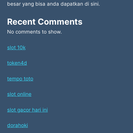
besar yang bisa anda dapatkan di sini.
Recent Comments
No comments to show.
slot 10k
token4d
tempo toto
slot online
slot gacor hari ini
dorahoki