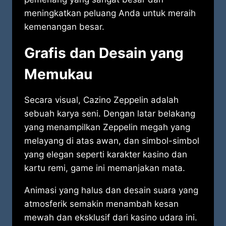
meningkatkan peluang Anda untuk meraih
kemenangan besar.
Grafis dan Desain yang
Memukau
Secara visual, Cazino Zeppelin adalah
sebuah karya seni. Dengan latar belakang
yang menampilkan Zeppelin megah yang
melayang di atas awan, dan simbol-simbol
yang elegan seperti karakter kasino dan
kartu remi, game ini memanjakan mata.
Animasi yang halus dan desain suara yang
atmosferik semakin menambah kesan
mewah dan eksklusif dari kasino udara ini.