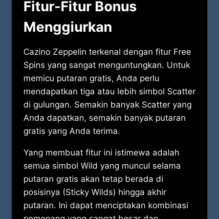
Fitur-Fitur Bonus
Menggiurkan
Cazino Zeppelin terkenal dengan fitur Free
Spins yang sangat menguntungkan. Untuk
memicu putaran gratis, Anda perlu
mendapatkan tiga atau lebih simbol Scatter
di gulungan. Semakin banyak Scatter yang
Anda dapatkan, semakin banyak putaran
gratis yang Anda terima.
Yang membuat fitur ini istimewa adalah
semua simbol Wild yang muncul selama
putaran gratis akan tetap berada di
posisinya (Sticky Wilds) hingga akhir
putaran. Ini dapat menciptakan kombinasi
pemenang yang sangat besar dan