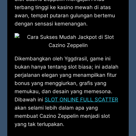
terbang tinggi ke kasino mewah di atas
awan, tempat putaran gulungan bertemu
dengan sensasi kemenangan.
Dikembangkan oleh Yggdrasil, game ini
bukan hanya tentang slot biasa; ini adalah
perjalanan elegan yang menampilkan fitur
bonus yang menggiurkan, grafis yang
memukau, dan desain yang memesona.
Dibawah ini
SLOT ONLINE FULL SCATTER
akan selami lebih dalam apa yang
membuat Cazino Zeppelin menjadi slot
yang tak terlupakan.