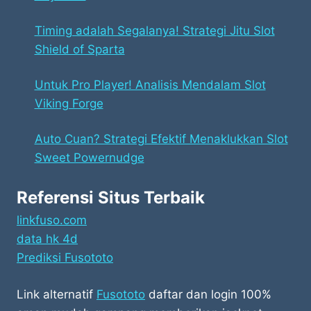
Timing adalah Segalanya! Strategi Jitu Slot
Shield of Sparta
Untuk Pro Player! Analisis Mendalam Slot
Viking Forge
Auto Cuan? Strategi Efektif Menaklukkan Slot
Sweet Powernudge
Referensi Situs Terbaik
linkfuso.com
data hk 4d
Prediksi Fusototo
Link alternatif
Fusototo
daftar dan login 100%