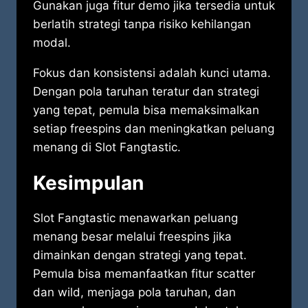
Gunakan juga fitur demo jika tersedia untuk
berlatih strategi tanpa risiko kehilangan
modal.
Fokus dan konsistensi adalah kunci utama.
Dengan pola taruhan teratur dan strategi
yang tepat, pemula bisa memaksimalkan
setiap freespins dan meningkatkan peluang
menang di Slot Fangtastic.
Kesimpulan
Slot Fangtastic menawarkan peluang
menang besar melalui freespins jika
dimainkan dengan strategi yang tepat.
Pemula bisa memanfaatkan fitur scatter
dan wild, menjaga pola taruhan, dan