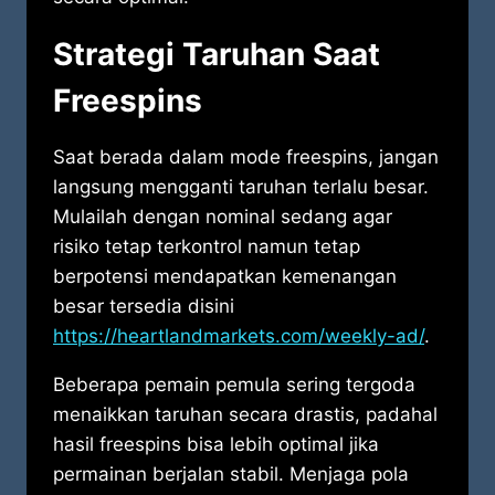
Strategi Taruhan Saat
Freespins
Saat berada dalam mode freespins, jangan
langsung mengganti taruhan terlalu besar.
Mulailah dengan nominal sedang agar
risiko tetap terkontrol namun tetap
berpotensi mendapatkan kemenangan
besar tersedia disini
https://heartlandmarkets.com/weekly-ad/
.
Beberapa pemain pemula sering tergoda
menaikkan taruhan secara drastis, padahal
hasil freespins bisa lebih optimal jika
permainan berjalan stabil. Menjaga pola