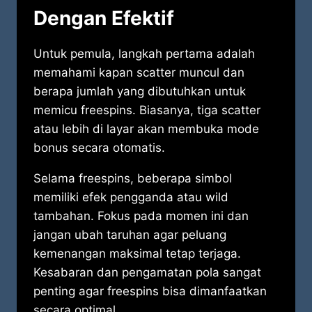
Dengan Efektif
Untuk pemula, langkah pertama adalah
memahami kapan scatter muncul dan
berapa jumlah yang dibutuhkan untuk
memicu freespins. Biasanya, tiga scatter
atau lebih di layar akan membuka mode
bonus secara otomatis.
Selama freespins, beberapa simbol
memiliki efek pengganda atau wild
tambahan. Fokus pada momen ini dan
jangan ubah taruhan agar peluang
kemenangan maksimal tetap terjaga.
Kesabaran dan pengamatan pola sangat
penting agar freespins bisa dimanfaatkan
secara optimal.