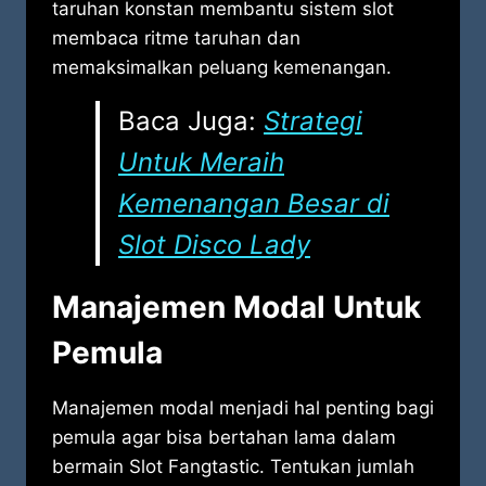
taruhan konstan membantu sistem slot
membaca ritme taruhan dan
memaksimalkan peluang kemenangan.
Baca Juga:
Strategi
Untuk Meraih
Kemenangan Besar di
Slot Disco Lady
Manajemen Modal Untuk
Pemula
Manajemen modal menjadi hal penting bagi
pemula agar bisa bertahan lama dalam
bermain Slot Fangtastic. Tentukan jumlah