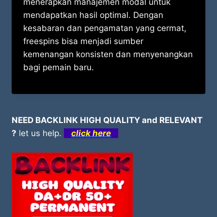
menerapkan manajemen modal untuk
mendapatkan hasil optimal. Dengan
kesabaran dan pengamatan yang cermat,
freespins bisa menjadi sumber
kemenangan konsisten dan menyenangkan
bagi pemain baru.
NEED BACKLINK HIGH QUALITY and RELEVANT
?
let us help.
click here