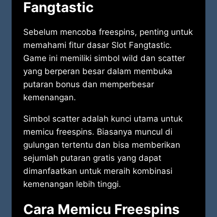
Fangtastic
Sebelum mencoba freespins, penting untuk
memahami fitur dasar Slot Fangtastic.
Game ini memiliki simbol wild dan scatter
yang berperan besar dalam membuka
putaran bonus dan memperbesar
kemenangan.
Simbol scatter adalah kunci utama untuk
memicu freespins. Biasanya muncul di
gulungan tertentu dan bisa memberikan
sejumlah putaran gratis yang dapat
dimanfaatkan untuk meraih kombinasi
kemenangan lebih tinggi.
Cara Memicu Freespins