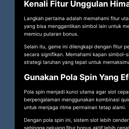
Kenali Fitur Unggulan Him
Langkah pertama adalah memahami fitur utama
yang bisa menggantikan simbol lain untuk m
memicu putaran bonus.
Selain itu, game ini dilengkapi dengan fit
secara signifikan. Memahami kapan simbol-
strategi taruhan yang tepat untuk memaksima
Gunakan Pola Spin Yang Ef
Pola spin menjadi kunci utama agar slot ce
berpengalaman menggunakan kombinasi quick
untuk menjaga ritme permainan tetap alami.
Dengan pola spin ini, sistem slot lebih cend
sehingga peluang fitur bonus aktif lebih cep