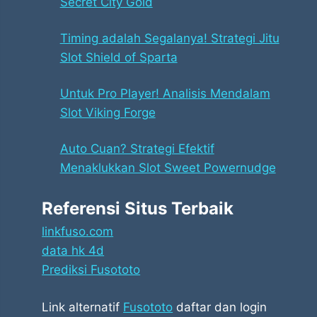
Secret City Gold
Timing adalah Segalanya! Strategi Jitu
Slot Shield of Sparta
Untuk Pro Player! Analisis Mendalam
Slot Viking Forge
Auto Cuan? Strategi Efektif
Menaklukkan Slot Sweet Powernudge
Referensi Situs Terbaik
linkfuso.com
data hk 4d
Prediksi Fusototo
Link alternatif
Fusototo
daftar dan login