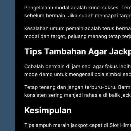
Pengelolaan modal adalah kunci sukses. Te
sebelum bermain. Jika sudah mencapai target
Kesalahan umum pemain adalah terus bermai
modal dan target, peluang menang tetap terj
Tips Tambahan Agar Jackp
Cobalah bermain di jam sepi agar fokus lebih
mode demo untuk mengenali pola simbol seb
Tetap tenang dan jangan terburu-buru. Berma
konsisten sering menjadi rahasia di balik jac
Kesimpulan
Tips ampuh meraih jackpot cepat di Slot Him