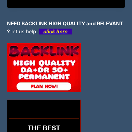
NEED BACKLINK HIGH QUALITY and RELEVANT
?
let us help.
click here