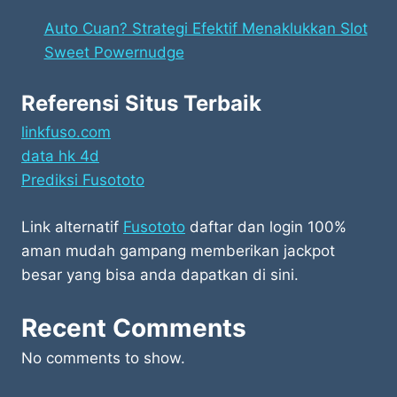
Auto Cuan? Strategi Efektif Menaklukkan Slot
Sweet Powernudge
Referensi Situs Terbaik
linkfuso.com
data hk 4d
Prediksi Fusototo
Link alternatif
Fusototo
daftar dan login 100%
aman mudah gampang memberikan jackpot
besar yang bisa anda dapatkan di sini.
Recent Comments
No comments to show.