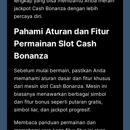
lengkap yang bisa membantu Anda meraih
jackpot Cash Bonanza dengan lebih
percaya diri.
Pahami Aturan dan Fitur
Permainan Slot Cash
Bonanza
Sebelum mulai bermain, pastikan Anda
memahami aturan dasar dan fitur khusus
dari mesin slot Cash Bonanza. Mesin ini
biasanya menawarkan berbagai simbol
dan fitur bonus seperti putaran gratis,
simbol liar, dan jackpot progresif.
Membaca panduan permainan dan