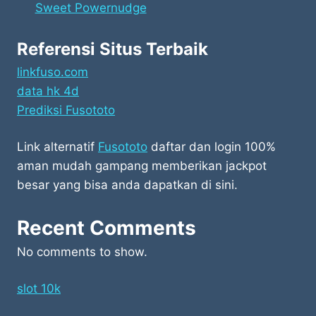
Sweet Powernudge
Referensi Situs Terbaik
linkfuso.com
data hk 4d
Prediksi Fusototo
Link alternatif
Fusototo
daftar dan login 100%
aman mudah gampang memberikan jackpot
besar yang bisa anda dapatkan di sini.
Recent Comments
No comments to show.
slot 10k