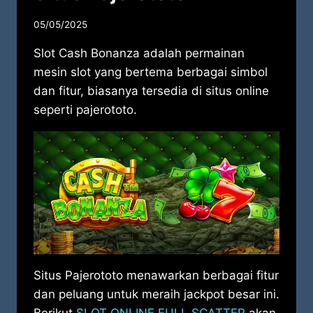
05/05/2025
Slot Cash Bonanza adalah permainan
mesin slot yang bertema berbagai simbol
dan fitur, biasanya tersedia di situs online
seperti pajerototo.
Situs Pajerototo menawarkan berbagai fitur
dan peluang untuk meraih jackpot besar ini.
Berikut
SLOT ONLINE FULL SCATTER
akan