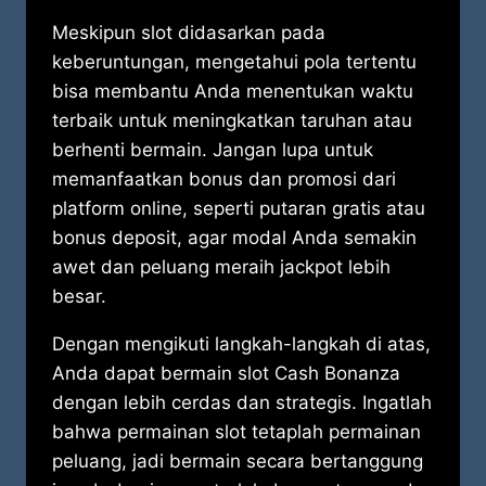
Meskipun slot didasarkan pada
keberuntungan, mengetahui pola tertentu
bisa membantu Anda menentukan waktu
terbaik untuk meningkatkan taruhan atau
berhenti bermain. Jangan lupa untuk
memanfaatkan bonus dan promosi dari
platform online, seperti putaran gratis atau
bonus deposit, agar modal Anda semakin
awet dan peluang meraih jackpot lebih
besar.
Dengan mengikuti langkah-langkah di atas,
Anda dapat bermain slot Cash Bonanza
dengan lebih cerdas dan strategis. Ingatlah
bahwa permainan slot tetaplah permainan
peluang, jadi bermain secara bertanggung