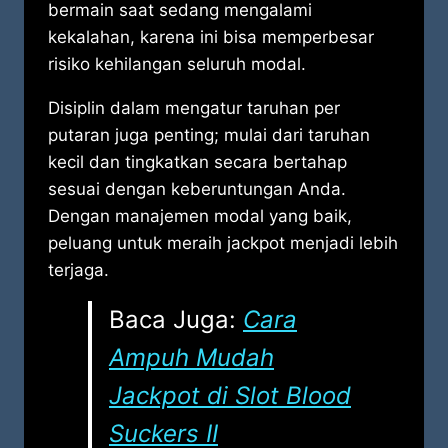
bermain saat sedang mengalami
kekalahan, karena ini bisa memperbesar
risiko kehilangan seluruh modal.
Disiplin dalam mengatur taruhan per
putaran juga penting; mulai dari taruhan
kecil dan tingkatkan secara bertahap
sesuai dengan keberuntungan Anda.
Dengan manajemen modal yang baik,
peluang untuk meraih jackpot menjadi lebih
terjaga.
Baca Juga:
Cara
Ampuh Mudah
Jackpot di Slot Blood
Suckers II