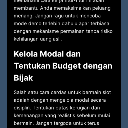
memahami cara kerja fitur-fitur ini akan
membantu Anda memaksimalkan peluang
menang. Jangan ragu untuk mencoba
mode demo terlebih dahulu agar terbiasa
dengan mekanisme permainan tanpa risiko
kehilangan uang asli.
Kelola Modal dan
Tentukan Budget dengan
Bijak
Salah satu cara cerdas untuk bermain slot
adalah dengan mengelola modal secara
disiplin. Tentukan batas kerugian dan
kemenangan yang realistis sebelum mulai
bermain. Jangan tergoda untuk terus