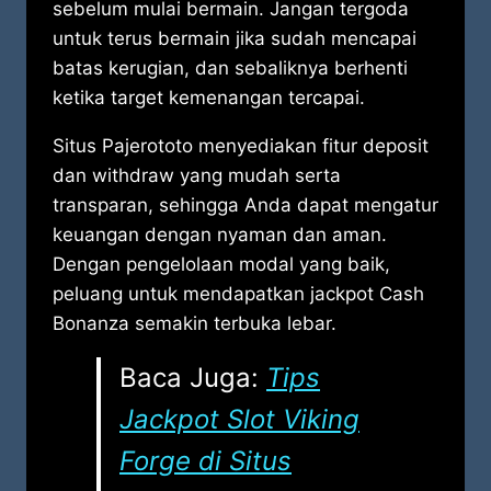
sebelum mulai bermain. Jangan tergoda
untuk terus bermain jika sudah mencapai
batas kerugian, dan sebaliknya berhenti
ketika target kemenangan tercapai.
Situs Pajerototo menyediakan fitur deposit
dan withdraw yang mudah serta
transparan, sehingga Anda dapat mengatur
keuangan dengan nyaman dan aman.
Dengan pengelolaan modal yang baik,
peluang untuk mendapatkan jackpot Cash
Bonanza semakin terbuka lebar.
Baca Juga:
Tips
Jackpot Slot Viking
Forge di Situs