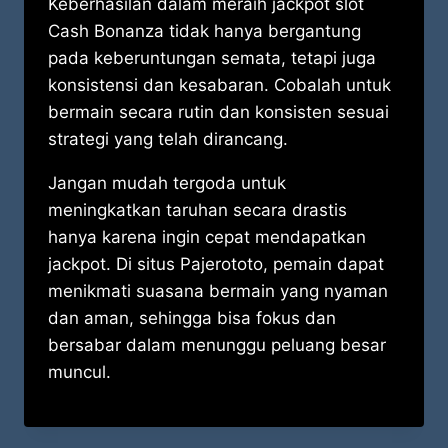
Keberhasilan dalam meraih jackpot slot
Cash Bonanza tidak hanya bergantung
pada keberuntungan semata, tetapi juga
konsistensi dan kesabaran. Cobalah untuk
bermain secara rutin dan konsisten sesuai
strategi yang telah dirancang.
Jangan mudah tergoda untuk
meningkatkan taruhan secara drastis
hanya karena ingin cepat mendapatkan
jackpot. Di situs Pajerototo, pemain dapat
menikmati suasana bermain yang nyaman
dan aman, sehingga bisa fokus dan
bersabar dalam menunggu peluang besar
muncul.