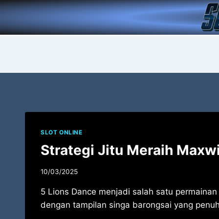
Skip
to
content
SLOT ONLINE
Strategi Jitu Meraih Maxwi
10/03/2025
5 Lions Dance menjadi salah satu permainan
dengan tampilan singa barongsai yang penu