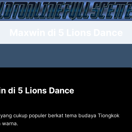
Maxwin di 5 Lions Dance
n di 5 Lions Dance
 yang cukup populer berkat tema budaya Tiongkok
h warna.