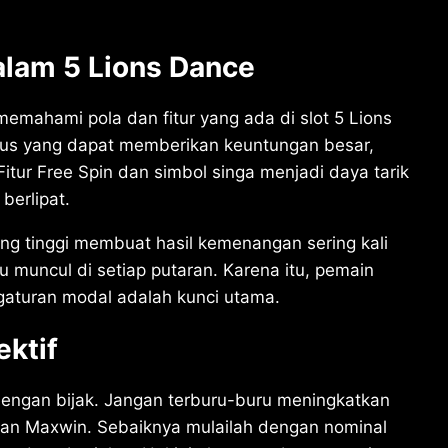
alam 5 Lions Dance
emahami pola dan fitur yang ada di slot 5 Lions
usus yang dapat memberikan keuntungan besar,
Fitur Free Spin dan simbol singa menjadi daya tarik
erlipat.
rung tinggi membuat hasil kemenangan sering kali
u muncul di setiap putaran. Karena itu, pemain
turan modal adalah kunci utama.
ktif
dengan bijak. Jangan terburu-buru meningkatkan
kan Maxwin. Sebaiknya mulailah dengan nominal