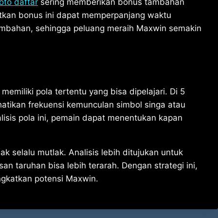
oto daftar
sering memberikan bonus tambahan
atkan bonus ini dapat memperpanjang waktu
ambahan, sehingga peluang meraih Maxwin semakin
miliki pola tertentu yang bisa dipelajari. Di 5
atikan frekuensi kemunculan simbol singa atau
isis pola ini, pemain dapat menentukan kapan
k selalu mutlak. Analisis lebih ditujukan untuk
 taruhan bisa lebih terarah. Dengan strategi ini,
ingkatkan potensi Maxwin.