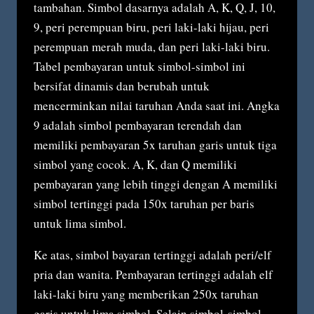
tambahan. Simbol dasarnya adalah A, K, Q, J, 10,
9, peri perempuan biru, peri laki-laki hijau, peri
perempuan merah muda, dan peri laki-laki biru.
Tabel pembayaran untuk simbol-simbol ini
bersifat dinamis dan berubah untuk
mencerminkan nilai taruhan Anda saat ini. Angka
9 adalah simbol pembayaran terendah dan
memiliki pembayaran 5x taruhan garis untuk tiga
simbol yang cocok. A, K, dan Q memiliki
pembayaran yang lebih tinggi dengan A memiliki
simbol tertinggi pada 150x taruhan per baris
untuk lima simbol.
Ke atas, simbol bayaran tertinggi adalah peri/elf
pria dan wanita. Pembayaran tertinggi adalah elf
laki-laki biru yang memberikan 250x taruhan
garis untuk lima simbol. Selain simbol-simbol