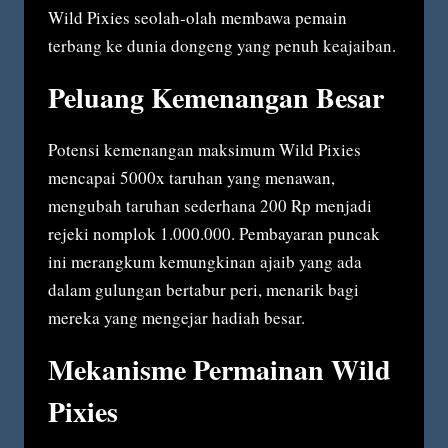
Wild Pixies seolah-olah membawa pemain
terbang ke dunia dongeng yang penuh keajaiban.
Peluang Kemenangan Besar
Potensi kemenangan maksimum Wild Pixies
mencapai 5000x taruhan yang menawan,
mengubah taruhan sederhana 200 Rp menjadi
rejeki nomplok 1.000.000. Pembayaran puncak
ini merangkum kemungkinan ajaib yang ada
dalam gulungan bertabur peri, menarik bagi
mereka yang mengejar hadiah besar.
Mekanisme Permainan Wild
Pixies