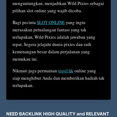
menguntungkan, menjadikan Wild Pixies sebagai
pilihan slot online yang wajib dicoba.
Bagi pecinta
SLOT ONLINE
yang ingin
merasakan petualangan fantasi yang tak
terlupakan, Wild Pixies adalah jawaban yang
tepat. Segera jelajahi dunia pixies dan raih
kemenangan besar dalam perjalanan yang
memukau ini.
Nikmati juga permainan
togel hk
online yang
siap menghibur Anda dan memberikan hadiah tak
terlupakan.
NEED BACKLINK HIGH QUALITY and RELEVANT