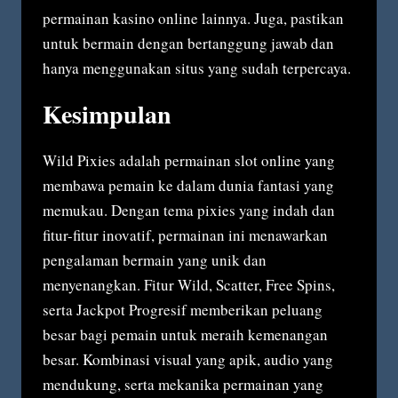
permainan kasino online lainnya. Juga, pastikan
untuk bermain dengan bertanggung jawab dan
hanya menggunakan situs yang sudah terpercaya.
Kesimpulan
Wild Pixies adalah permainan slot online yang
membawa pemain ke dalam dunia fantasi yang
memukau. Dengan tema pixies yang indah dan
fitur-fitur inovatif, permainan ini menawarkan
pengalaman bermain yang unik dan
menyenangkan. Fitur Wild, Scatter, Free Spins,
serta Jackpot Progresif memberikan peluang
besar bagi pemain untuk meraih kemenangan
besar. Kombinasi visual yang apik, audio yang
mendukung, serta mekanika permainan yang