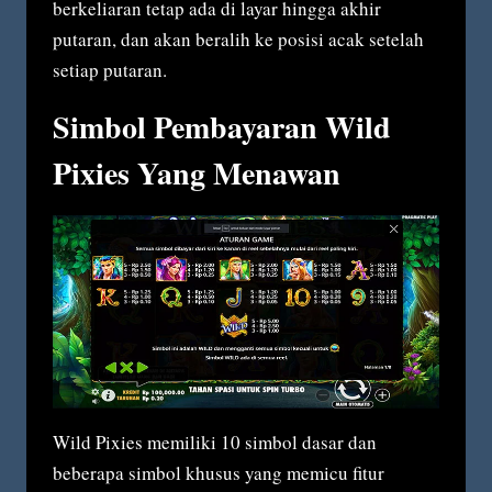
berkeliaran tetap ada di layar hingga akhir
putaran, dan akan beralih ke posisi acak setelah
setiap putaran.
Simbol Pembayaran Wild
Pixies Yang Menawan
Wild Pixies memiliki 10 simbol dasar dan
beberapa simbol khusus yang memicu fitur