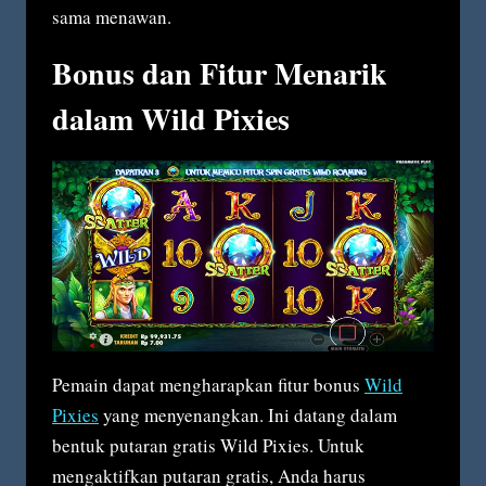
sama menawan.
Bonus dan Fitur Menarik
dalam Wild Pixies
Pemain dapat mengharapkan fitur bonus
Wild
Pixies
yang menyenangkan. Ini datang dalam
bentuk putaran gratis Wild Pixies. Untuk
mengaktifkan putaran gratis, Anda harus