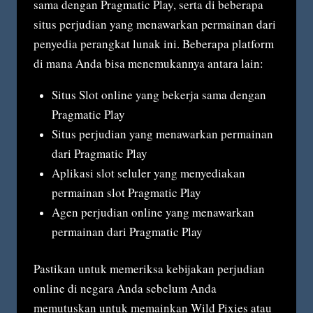
sama dengan Pragmatic Play, serta di beberapa
situs perjudian yang menawarkan permainan dari
penyedia perangkat lunak ini. Beberapa platform
di mana Anda bisa menemukannya antara lain:
Situs Slot online yang bekerja sama dengan
Pragmatic Play
Situs perjudian yang menawarkan permainan
dari Pragmatic Play
Aplikasi slot seluler yang menyediakan
permainan slot Pragmatic Play
Agen perjudian online yang menawarkan
permainan dari Pragmatic Play
Pastikan untuk memeriksa kebijakan perjudian
online di negara Anda sebelum Anda
memutuskan untuk memainkan Wild Pixies atau