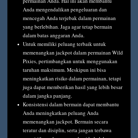
permainan Anda. Hal ini akan membantu
Anda mengendalikan pengeluaran dan
mencegah Anda terjebak dalam permainan
yang berlebihan. Jaga agar tetap bermain
dalam batas anggaran Anda.
Untuk memiliki peluang terbaik untuk
memenangkan jackpot dalam permainan Wild
Pixies, pertimbangkan untuk menggunakan
taruhan maksimum. Meskipun ini bisa
meningkatkan risiko dalam permainan, tetapi
juga dapat memberikan hasil yang lebih besar
dalam jangka panjang.
Konsistensi dalam bermain dapat membantu
Anda meningkatkan peluang Anda
memenangkan jackpot. Bermain secara
teratur dan disiplin, serta jangan terbawa