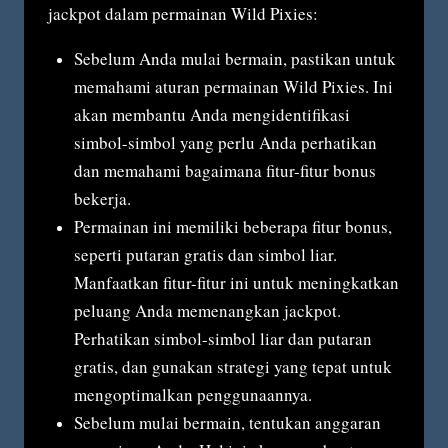
jackpot dalam permainan Wild Pixies:
Sebelum Anda mulai bermain, pastikan untuk
memahami aturan permainan Wild Pixies. Ini
akan membantu Anda mengidentifikasi
simbol-simbol yang perlu Anda perhatikan
dan memahami bagaimana fitur-fitur bonus
bekerja.
Permainan ini memiliki beberapa fitur bonus,
seperti putaran gratis dan simbol liar.
Manfaatkan fitur-fitur ini untuk meningkatkan
peluang Anda memenangkan jackpot.
Perhatikan simbol-simbol liar dan putaran
gratis, dan gunakan strategi yang tepat untuk
mengoptimalkan penggunaannya.
Sebelum mulai bermain, tentukan anggaran