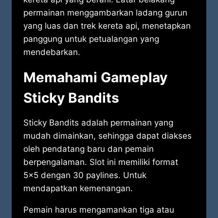
permainan menggambarkan ladang gurun
yang luas dan trek kereta api, menetapkan
panggung untuk petualangan yang
mendebarkan.
Memahami Gameplay
Sticky Bandits
Sticky Bandits adalah permainan yang
mudah dimainkan, sehingga dapat diakses
oleh pendatang baru dan pemain
berpengalaman. Slot ini memiliki format
5×5 dengan 30 paylines. Untuk
mendapatkan kemenangan.
Pemain harus mengamankan tiga atau