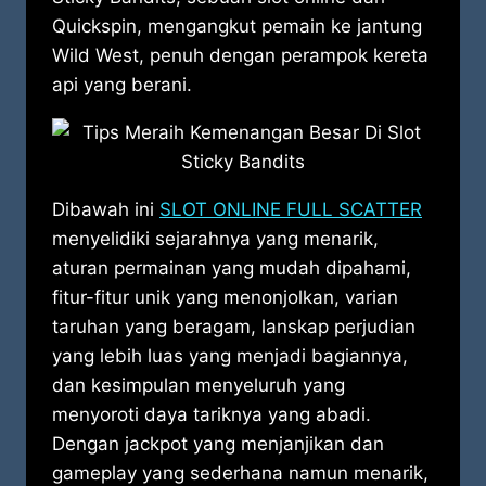
Quickspin, mengangkut pemain ke jantung
Wild West, penuh dengan perampok kereta
api yang berani.
Dibawah ini
SLOT ONLINE FULL SCATTER
menyelidiki sejarahnya yang menarik,
aturan permainan yang mudah dipahami,
fitur-fitur unik yang menonjolkan, varian
taruhan yang beragam, lanskap perjudian
yang lebih luas yang menjadi bagiannya,
dan kesimpulan menyeluruh yang
menyoroti daya tariknya yang abadi.
Dengan jackpot yang menjanjikan dan
gameplay yang sederhana namun menarik,