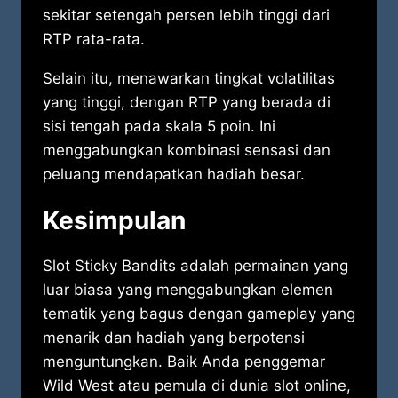
sekitar setengah persen lebih tinggi dari
RTP rata-rata.
Selain itu, menawarkan tingkat volatilitas
yang tinggi, dengan RTP yang berada di
sisi tengah pada skala 5 poin. Ini
menggabungkan kombinasi sensasi dan
peluang mendapatkan hadiah besar.
Kesimpulan
​Slot Sticky Bandits adalah permainan yang
luar biasa yang menggabungkan elemen
tematik yang bagus dengan gameplay yang
menarik dan hadiah yang berpotensi
menguntungkan​. Baik Anda penggemar
Wild West atau pemula di dunia slot online,