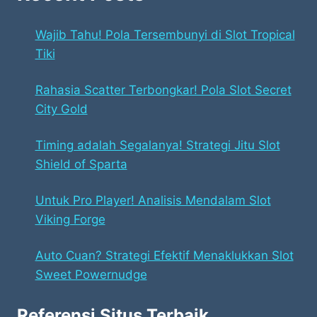
Wajib Tahu! Pola Tersembunyi di Slot Tropical
Tiki
Rahasia Scatter Terbongkar! Pola Slot Secret
City Gold
Timing adalah Segalanya! Strategi Jitu Slot
Shield of Sparta
Untuk Pro Player! Analisis Mendalam Slot
Viking Forge
Auto Cuan? Strategi Efektif Menaklukkan Slot
Sweet Powernudge
Referensi Situs Terbaik