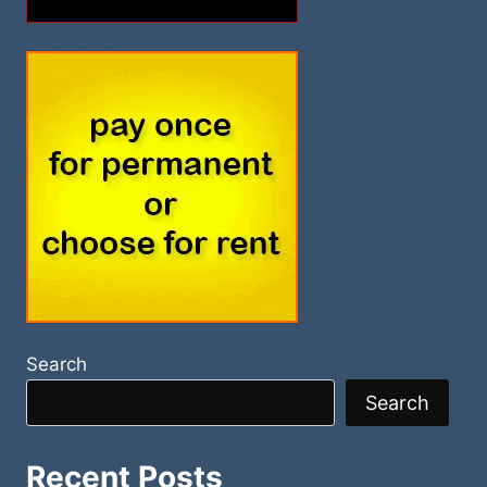
Search
Search
Recent Posts