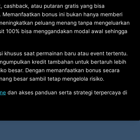
, cashback, atau putaran gratis yang bisa
. Memanfaatkan bonus ini bukan hanya memberi
a meningkatkan peluang menang tanpa mengeluarkan
osit 100% bisa menggandakan modal awal sehingga
i khusus saat permainan baru atau event tertentu.
ngumpulkan kredit tambahan untuk bertaruh lebih
isiko besar. Dengan memanfaatkan bonus secara
ng besar sambil tetap mengelola risiko.
ine
dan akses panduan serta strategi terpercaya di