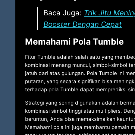
Baca Juga:
Trik Jitu Men
Booster Dengan Cepat
Memahami Pola Tumble
Fitur Tumble adalah salah satu yang membed
kombinasi menang muncul, simbol-simbol ter
jatuh dari atas gulungan. Pola Tumble ini 
putaran, yang secara signifikan bisa menin
terhadap pola Tumble dapat memprediksi sim
Strategi yang sering digunakan adalah berm
kombinasi simbol tinggi atau multipliers. D
beruntun, Anda bisa memaksimalkan keuntung
Memahami pola ini juga membantu pemain 