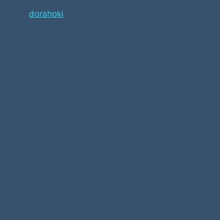
dorahoki