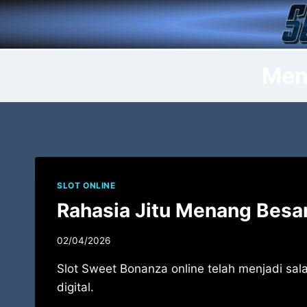
Skip
to
content
Men
SLOT ONLINE
Rahasia Jitu Menang Besar
02/04/2026
Slot Sweet Bonanza online telah menjadi sala
digital.