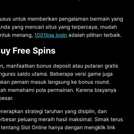
khusus untuk memberikan pengalaman bermain yang
nda yang mencari situs yang terpercaya, mudah
untuk menang,
1001liga login
adalah pilihan terbaik.
uy Free Spins
in, manfaatkan bonus deposit atau putaran gratis
nguras saldo utama. Beberapa versi game juga
nkan pemain masuk langsung ke bonus round.
udah memahami pola permainan. Karena biayanya
besar.
erapkan strategi taruhan yang disiplin, dan
besar peluang meraih hasil maksimal. Simak terus
 tentang Slot Online hanya dengan mengklik link