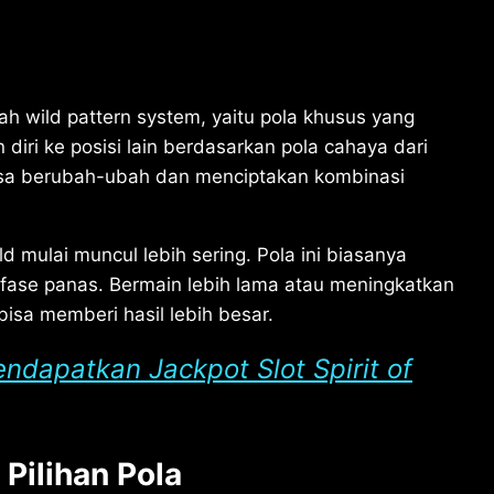
lah wild pattern system, yaitu pola khusus yang
 diri ke posisi lain berdasarkan pola cahaya dari
i bisa berubah-ubah dan menciptakan kombinasi
 mulai muncul lebih sering. Pola ini biasanya
fase panas. Bermain lebih lama atau meningkatkan
bisa memberi hasil lebih besar.
endapatkan Jackpot Slot Spirit of
Pilihan Pola