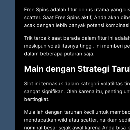
Free Spins adalah fitur bonus utama yang b
scatter. Saat Free Spins aktif, Anda akan dibe
acak dengan lebih banyak potensi kombinasi
Trik terbaik saat berada dalam fitur ini adal
meskipun volatilitasnya tinggi. Ini memberi
dalam beberapa putaran saja.
Main dengan Strategi Taru
Slot ini termasuk dalam kategori volatilitas 
sangat signifikan. Oleh karena itu, penting 
bertingkat.
Mulailah dengan taruhan kecil untuk membac
mendapatkan wild atau scatter, naikkan sed
nominal besar sejak awal karena Anda bis