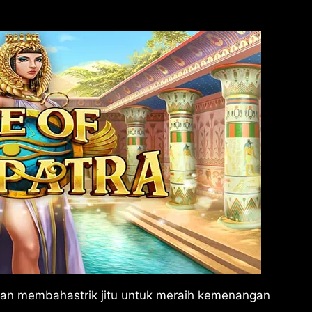
an membahastrik jitu untuk meraih kemenangan