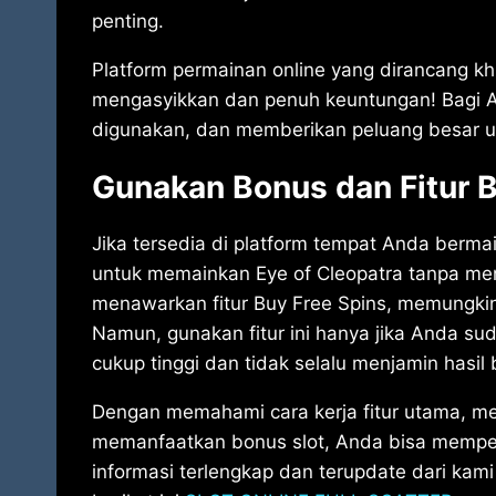
penting.
Platform permainan online yang dirancang 
mengasyikkan dan penuh keuntungan! Bagi A
digunakan, dan memberikan peluang besar 
Gunakan Bonus dan Fitur B
Jika tersedia di platform tempat Anda berma
untuk memainkan Eye of Cleopatra tanpa me
menawarkan fitur Buy Free Spins, memungki
Namun, gunakan fitur ini hanya jika Anda s
cukup tinggi dan tidak selalu menjamin hasil 
Dengan memahami cara kerja fitur utama, men
memanfaatkan bonus slot, Anda bisa memper
informasi terlengkap dan terupdate dari kami