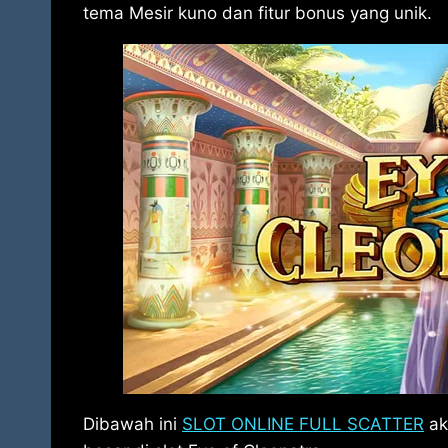
tema Mesir kuno dan fitur bonus yang unik.
Dibawah ini
SLOT ONLINE FULL SCATTER
ak