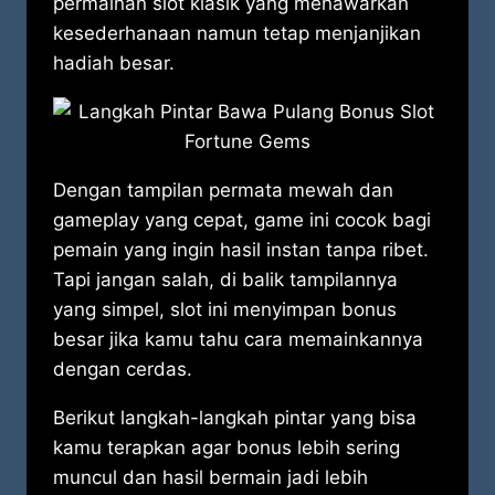
permainan slot klasik yang menawarkan
kesederhanaan namun tetap menjanjikan
hadiah besar.
Dengan tampilan permata mewah dan
gameplay yang cepat, game ini cocok bagi
pemain yang ingin hasil instan tanpa ribet.
Tapi jangan salah, di balik tampilannya
yang simpel, slot ini menyimpan bonus
besar jika kamu tahu cara memainkannya
dengan cerdas.
Berikut langkah-langkah pintar yang bisa
kamu terapkan agar bonus lebih sering
muncul dan hasil bermain jadi lebih