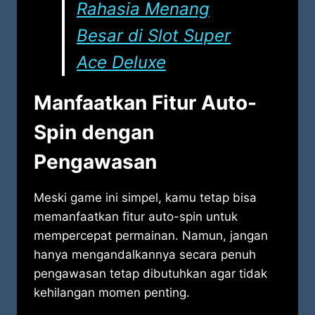
Rahasia Menang
Besar di Slot Super
Ace Deluxe
Manfaatkan Fitur Auto-
Spin dengan
Pengawasan
Meski game ini simpel, kamu tetap bisa
memanfaatkan fitur auto-spin untuk
mempercepat permainan. Namun, jangan
hanya mengandalkannya secara penuh
pengawasan tetap dibutuhkan agar tidak
kehilangan momen penting.