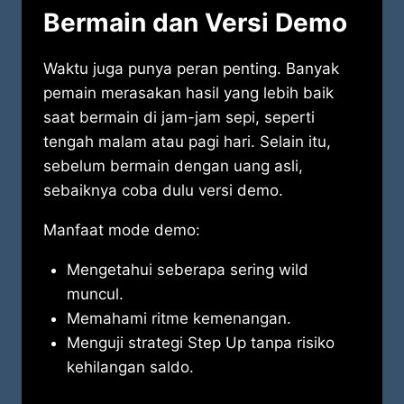
Bermain dan Versi Demo
Waktu juga punya peran penting. Banyak
pemain merasakan hasil yang lebih baik
saat bermain di jam-jam sepi, seperti
tengah malam atau pagi hari. Selain itu,
sebelum bermain dengan uang asli,
sebaiknya coba dulu versi demo.
Manfaat mode demo:
Mengetahui seberapa sering wild
muncul.
Memahami ritme kemenangan.
Menguji strategi Step Up tanpa risiko
kehilangan saldo.