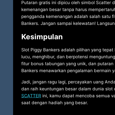
Putaran gratis ini dipicu oleh simbol Scatt
kemenangan besar tanpa harus mempertaruh
pengganda kemenangan adalah salah satu fitu
Bankers.
Jangan sampai kelewatan! Langsung
Kesimpulan
Slot Piggy Bankers adalah pilihan yang tepat
lucu, menghibur, dan berpotensi menguntun
fitur bonus tabungan yang unik, dan putara
Bankers menawarkan pengalaman bermain ya
Jadi, jangan ragu lagi, percayakan uang An
dan raih keuntungan besar dalam dunia slot
SCATTER
ini, kamu dapat mencoba semua var
saat dengan hadiah yang besar.