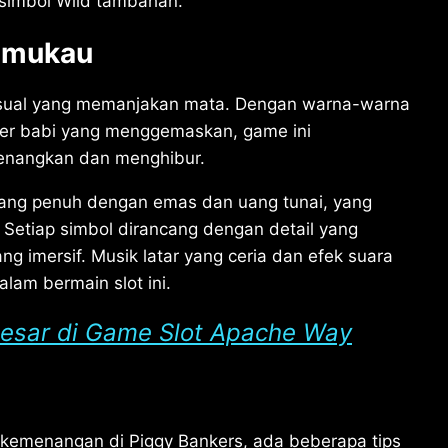
 simbol Wild tambahan.
Memukau
 visual yang memanjakan mata. Dengan warna-warna
kter babi yang menggemaskan, game ini
enangkan dan menghibur.
ang penuh dengan emas dan uang tunai, yang
etiap simbol dirancang dengan detail yang
 imersif. Musik latar yang ceria dan efek suara
am bermain slot ini.
Besar di Game Slot Apache Way
kemenangan di Piggy Bankers, ada beberapa tips