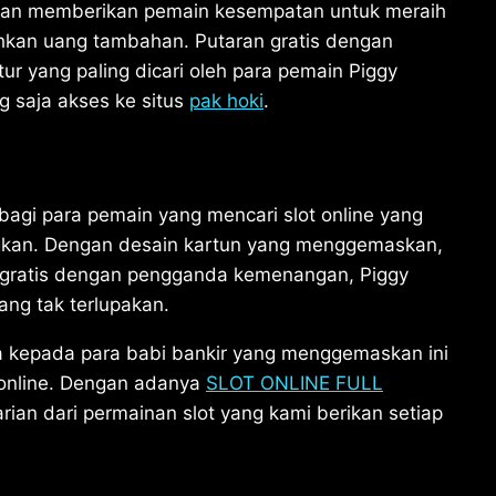
er dan memberikan pemain kesempatan untuk meraih
kan uang tambahan. Putaran gratis dengan
r yang paling dicari oleh para pemain Piggy
 saja akses ke situs
pak hoki
.
 bagi para pemain yang mencari slot online yang
gkan. Dengan desain kartun yang menggemaskan,
n gratis dengan pengganda kemenangan, Piggy
ng tak terlupakan.
da kepada para babi bankir yang menggemaskan ini
 online. Dengan adanya
SLOT ONLINE FULL
ian dari permainan slot yang kami berikan setiap