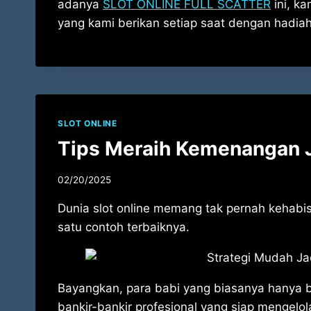
adanya
SLOT ONLINE FULL SCATTER
ini, k
yang kami berikan setiap saat dengan hadiah
SLOT ONLINE
Tips Meraih Kemenangan J
02/20/2025
Dunia slot online memang tak pernah kehabisa
satu contoh terbaiknya.
Bayangkan, para babi yang biasanya hanya be
bankir-bankir profesional yang siap mengelo