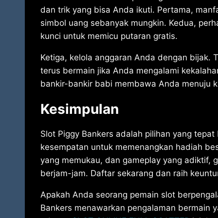
dan trik yang bisa Anda ikuti. Pertama, ma
simbol uang sebanyak mungkin. Kedua, perhat
kunci untuk memicu putaran gratis.
Ketiga, kelola anggaran Anda dengan bijak. 
terus bermain jika Anda mengalami kekalahan
bankir-bankir babi membawa Anda menuju k
Kesimpulan
Slot Piggy Bankers adalah pilihan yang tepa
kesempatan untuk memenangkan hadiah besar
yang memukau, dan gameplay yang adiktif, 
berjam-jam. Daftar sekarang dan raih keunt
Apakah Anda seorang pemain slot berpenga
Bankers menawarkan pengalaman bermain 