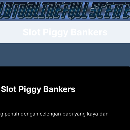
Slot Piggy Bankers
 Slot Piggy Bankers
yang penuh dengan celengan babi yang kaya dan