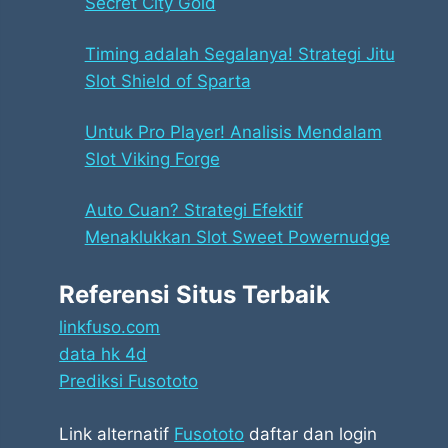
Secret City Gold
Timing adalah Segalanya! Strategi Jitu
Slot Shield of Sparta
Untuk Pro Player! Analisis Mendalam
Slot Viking Forge
Auto Cuan? Strategi Efektif
Menaklukkan Slot Sweet Powernudge
Referensi Situs Terbaik
linkfuso.com
data hk 4d
Prediksi Fusototo
Link alternatif
Fusototo
daftar dan login