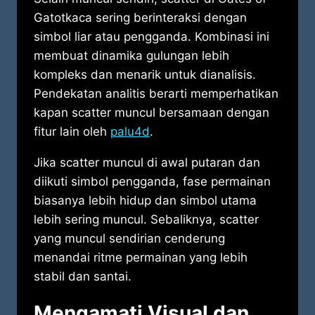
Gatotkaca sering berinteraksi dengan
simbol liar atau pengganda. Kombinasi ini
membuat dinamika gulungan lebih
kompleks dan menarik untuk dianalisis.
Pendekatan analitis berarti memperhatikan
kapan scatter muncul bersamaan dengan
fitur lain
oleh
palu4d
.
Jika scatter muncul di awal putaran dan
diikuti simbol pengganda, fase permainan
biasanya lebih hidup dan simbol utama
lebih sering muncul. Sebaliknya, scatter
yang muncul sendirian cenderung
menandai ritme permainan yang lebih
stabil dan santai.
Mengamati Visual dan