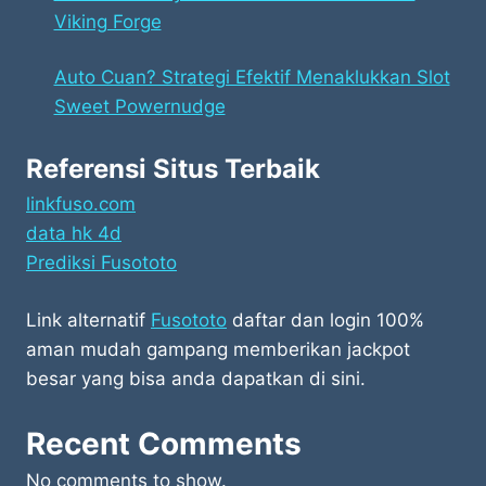
Viking Forge
Auto Cuan? Strategi Efektif Menaklukkan Slot
Sweet Powernudge
Referensi Situs Terbaik
linkfuso.com
data hk 4d
Prediksi Fusototo
Link alternatif
Fusototo
daftar dan login 100%
aman mudah gampang memberikan jackpot
besar yang bisa anda dapatkan di sini.
Recent Comments
No comments to show.