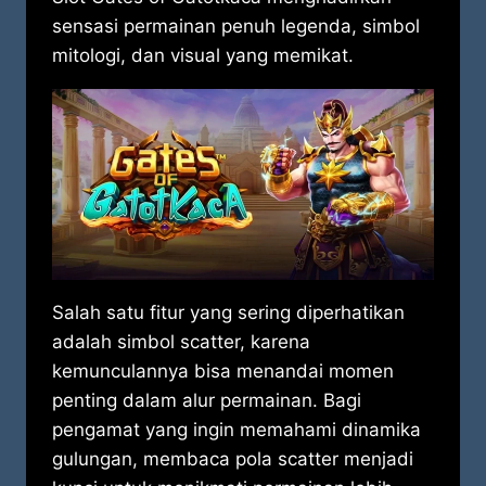
sensasi permainan penuh legenda, simbol
mitologi, dan visual yang memikat.
Salah satu fitur yang sering diperhatikan
adalah simbol scatter, karena
kemunculannya bisa menandai momen
penting dalam alur permainan. Bagi
pengamat yang ingin memahami dinamika
gulungan, membaca pola scatter menjadi