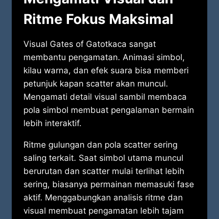
Ritme Fokus Maksimal
Visual Gates of Gatotkaca sangat
membantu pengamatan. Animasi simbol,
kilau warna, dan efek suara bisa memberi
petunjuk kapan scatter akan muncul.
Mengamati detail visual sambil membaca
pola simbol membuat pengalaman bermain
lebih interaktif.
Ritme gulungan dan pola scatter sering
saling terkait. Saat simbol utama muncul
berurutan dan scatter mulai terlihat lebih
sering, biasanya permainan memasuki fase
aktif. Menggabungkan analisis ritme dan
visual membuat pengamatan lebih tajam