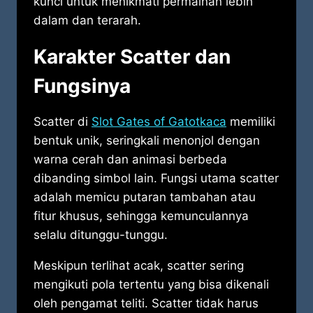
kunci untuk menikmati permainan lebih
dalam dan terarah.
Karakter Scatter dan
Fungsinya
Scatter di
Slot Gates of Gatotkaca
memiliki
bentuk unik, seringkali menonjol dengan
warna cerah dan animasi berbeda
dibanding simbol lain. Fungsi utama scatter
adalah memicu putaran tambahan atau
fitur khusus, sehingga kemunculannya
selalu ditunggu-tunggu.
Meskipun terlihat acak, scatter sering
mengikuti pola tertentu yang bisa dikenali
oleh pengamat teliti. Scatter tidak harus