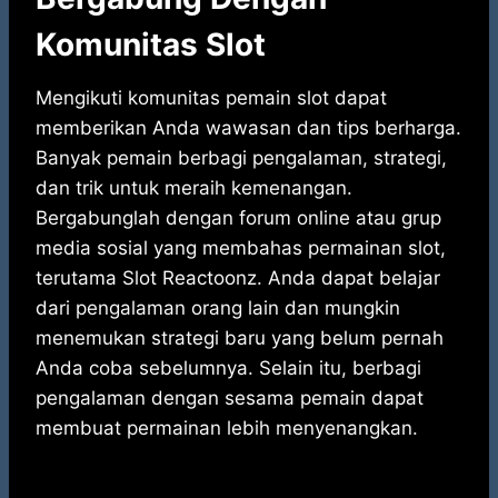
Komunitas Slot
Mengikuti komunitas pemain slot dapat
memberikan Anda wawasan dan tips berharga.
Banyak pemain berbagi pengalaman, strategi,
dan trik untuk meraih kemenangan.
Bergabunglah dengan forum online atau grup
media sosial yang membahas permainan slot,
terutama Slot Reactoonz. Anda dapat belajar
dari pengalaman orang lain dan mungkin
menemukan strategi baru yang belum pernah
Anda coba sebelumnya. Selain itu, berbagi
pengalaman dengan sesama pemain dapat
membuat permainan lebih menyenangkan.