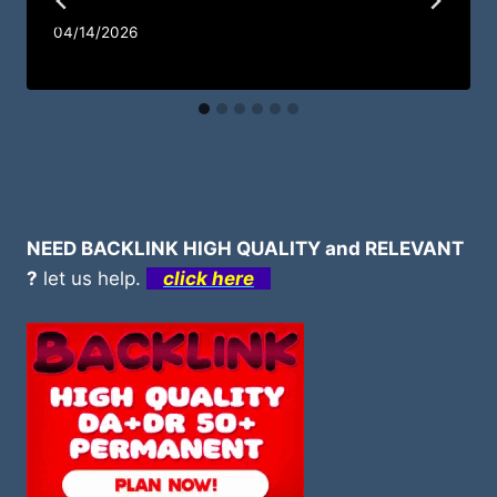
04/14/2026
NEED BACKLINK HIGH QUALITY and RELEVANT
?
let us help.
click here