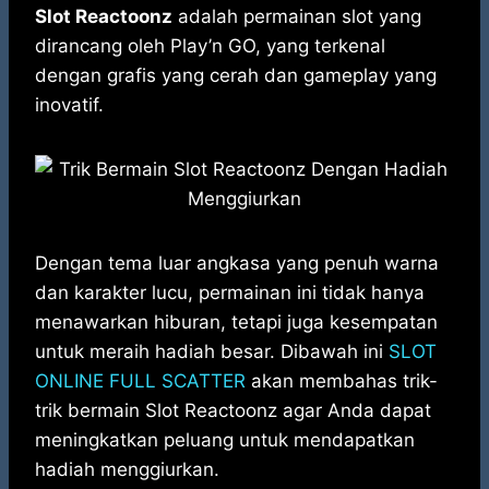
a
c
s
l
y
n
Slot Reactoonz
adalah permainan slot yang
t
e
s
e
p
e
dirancang oleh Play’n GO, yang terkenal
s
b
e
g
e
dengan grafis yang cerah dan gameplay yang
A
o
n
r
inovatif.
p
o
g
a
p
k
e
m
r
Dengan tema luar angkasa yang penuh warna
dan karakter lucu, permainan ini tidak hanya
menawarkan hiburan, tetapi juga kesempatan
untuk meraih hadiah besar.
Dibawah
ini
SLOT
ONLINE FULL SCATTER
akan membahas trik-
trik bermain Slot Reactoonz agar Anda dapat
meningkatkan peluang untuk mendapatkan
hadiah menggiurkan.