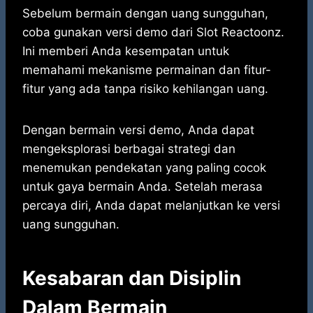
Sebelum bermain dengan uang sungguhan,
coba gunakan versi demo dari Slot Reactoonz.
Ini memberi Anda kesempatan untuk
memahami mekanisme permainan dan fitur-
fitur yang ada tanpa risiko kehilangan uang.
Dengan bermain versi demo, Anda dapat
mengeksplorasi berbagai strategi dan
menemukan pendekatan yang paling cocok
untuk gaya bermain Anda. Setelah merasa
percaya diri, Anda dapat melanjutkan ke versi
uang sungguhan.
Kesabaran dan Disiplin
Dalam Bermain