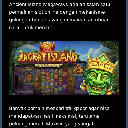
a
c
s
l
y
n
Ancient Island Megaways adalah salah satu
t
e
s
e
p
e
permainan slot online dengan mekanisme
s
b
e
g
e
gulungan berlapis yang menawarkan ribuan
A
o
n
r
cara untuk menang.
p
o
g
a
p
k
e
m
r
Banyak pemain mencari trik gacor agar bisa
mendapatkan hasil maksimal, terutama
peluang meraih Maxwin yang sangat