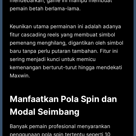
mendebarkan, game ini mampu membuat
pemain betah berlama-lama.
Keunikan utama permainan ini adalah adanya
fitur cascading reels yang membuat simbol
pemenang menghilang, digantikan oleh simbol
baru tanpa perlu putaran tambahan. Fitur ini
sering menjadi kunci untuk memicu
kemenangan berturut-turut hingga mendekati
Maxwin.
Manfaatkan Pola Spin dan
Modal Seimbang
Banyak pemain profesional menyarankan
penggunaan pola spin tertentu seperti 10