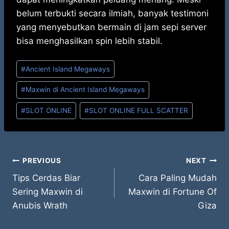
belum terbukti secara ilmiah, banyak testimoni
yang menyebutkan bermain di jam sepi server
bisa menghasilkan spin lebih stabil.
Post
#
Ancient Island Megaways
Tags:
#
Maxwin di Ancient Island Megaways
#
SLOT ONLINE
#
SLOT ONLINE FULL SCATTER
Post
PREVIOUS
NEXT
Tips Cerdas Biar
Cara Paling Mudah
navigation
Sering Maxwin di
Maxwin di Fortune Of
Anubis Wrath
Giza