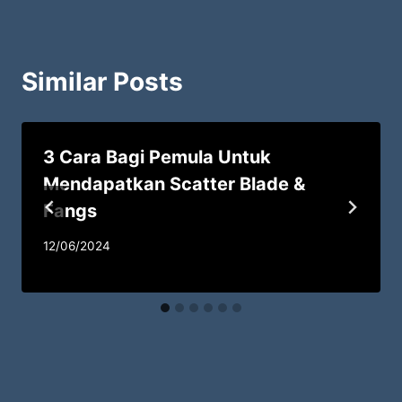
Similar Posts
3 Cara Bagi Pemula Untuk
Mendapatkan Scatter Blade &
Fangs
12/06/2024