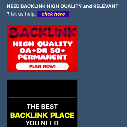
NEED BACKLINK HIGH QUALITY and RELEVANT
?
let us help.
click here