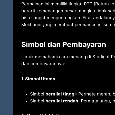
Permainan ini memiliki tingkat RTP (Return to 
berarti kemenangan besar mungkin tidak serin
bisa sangat menguntungkan. Fitur andalannya
Mechanic yang membuat permainan ini semak
Simbol dan Pembayaran
Untuk memahami cara menang di Starlight Pr
dan pembayarannya:
1. Simbol Utama
Simbol
bernilai tinggi
: Permata merah, bi
Simbol
bernilai rendah
: Permata ungu, 