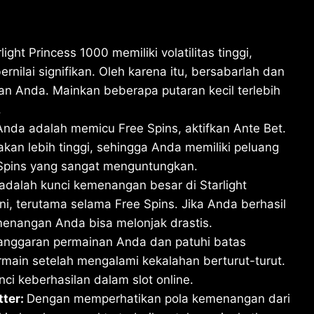
ight Princess 1000 memiliki volatilitas tinggi,
rnilai signifikan. Oleh karena itu, bersabarlah dan
an Anda. Mainkan beberapa putaran kecil terlebih
.
 Anda adalah memicu Free Spins, aktifkan Ante Bet.
 akan lebih tinggi, sehingga Anda memiliki peluang
 Spins yang sangat menguntungkan.
 adalah kunci kemenangan besar di Starlight
ini, terutama selama Free Spins. Jika Anda berhasil
emenangan Anda bisa melonjak drastis.
anggaran permainan Anda dan patuhi batas
rmain setelah mengalami kekalahan berturut-turut.
ci keberhasilan dalam slot online.
tter:
Dengan memperhatikan pola kemenangan dari