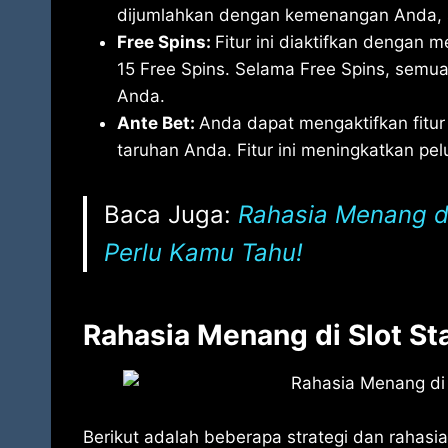
dijumlahkan dengan kemenangan Anda, s
Free Spins:
Fitur ini diaktifkan dengan
15 Free Spins. Selama Free Spins, semu
Anda.
Ante Bet:
Anda dapat mengaktifkan fitu
taruhan Anda. Fitur ini meningkatkan pe
Baca Juga:
Rahasia Menang di
Perlu Kamu Tahu!
Rahasia Menang di Slot St
Berikut adalah beberapa strategi dan rahas