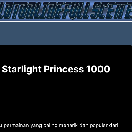
 Starlight Princess 1000
u permainan yang paling menarik dan populer dari