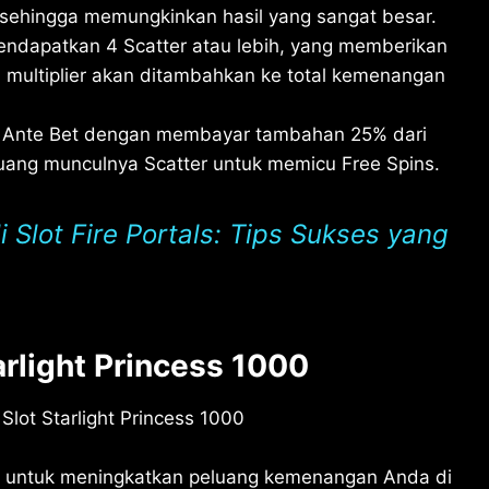
ehingga memungkinkan hasil yang sangat besar.
 mendapatkan 4 Scatter atau lebih, yang memberikan
a multiplier akan ditambahkan ke total kemenangan
r Ante Bet dengan membayar tambahan 25% dari
luang munculnya Scatter untuk memicu Free Spins.
 Slot Fire Portals: Tips Sukses yang
arlight Princess 1000
ia untuk meningkatkan peluang kemenangan Anda di