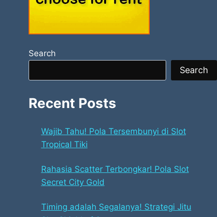
Search
Search
Recent Posts
Wajib Tahu! Pola Tersembunyi di Slot
Tropical Tiki
Rahasia Scatter Terbongkar! Pola Slot
Secret City Gold
Timing adalah Segalanya! Strategi Jitu