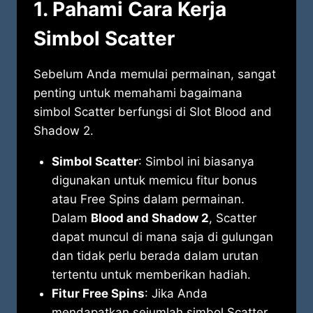
1. Pahami Cara Kerja
Simbol Scatter
Sebelum Anda memulai permainan, sangat
penting untuk memahami bagaimana
simbol Scatter berfungsi di Slot Blood and
Shadow 2.
Simbol Scatter
: Simbol ini biasanya
digunakan untuk memicu fitur bonus
atau Free Spins dalam permainan.
Dalam
Blood and Shadow 2
, Scatter
dapat muncul di mana saja di gulungan
dan tidak perlu berada dalam urutan
tertentu untuk memberikan hadiah.
Fitur Free Spins
: Jika Anda
mendapatkan sejumlah simbol Scatter,