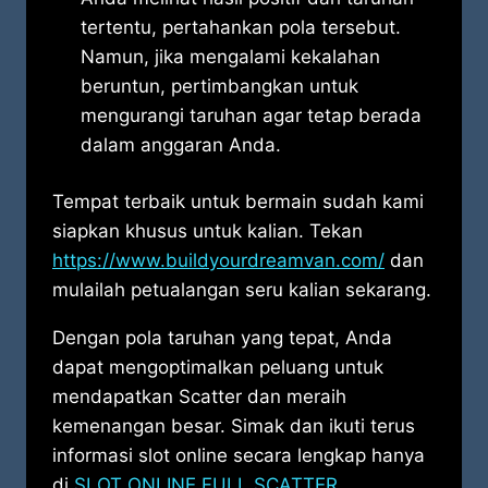
tertentu, pertahankan pola tersebut.
Namun, jika mengalami kekalahan
beruntun, pertimbangkan untuk
mengurangi taruhan agar tetap berada
dalam anggaran Anda.
Tempat terbaik untuk bermain sudah kami
siapkan khusus untuk kalian. Tekan
https://www.buildyourdreamvan.com/
dan
mulailah petualangan seru kalian sekarang.
Dengan pola taruhan yang tepat, Anda
dapat mengoptimalkan peluang untuk
mendapatkan Scatter dan meraih
kemenangan besar. Simak dan ikuti terus
informasi slot online secara lengkap hanya
di
SLOT ONLINE FULL SCATTER
.