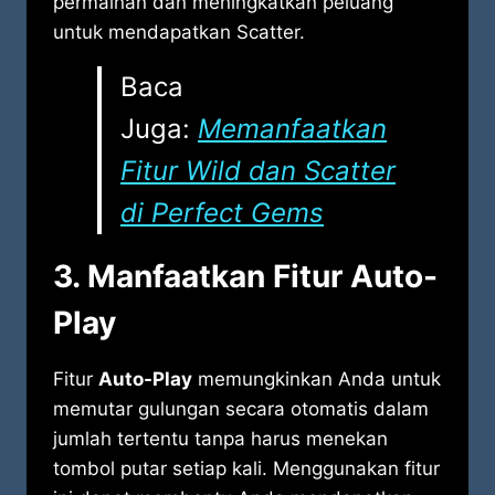
permainan dan meningkatkan peluang
untuk mendapatkan Scatter.
Baca
Juga:
Memanfaatkan
Fitur Wild dan Scatter
di Perfect Gems
3. Manfaatkan Fitur Auto-
Play
Fitur
Auto-Play
memungkinkan Anda untuk
memutar gulungan secara otomatis dalam
jumlah tertentu tanpa harus menekan
tombol putar setiap kali. Menggunakan fitur