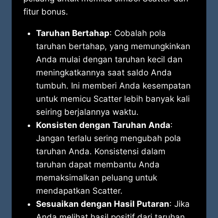
fitur bonus.
Taruhan Bertahap
: Cobalah pola
taruhan bertahap, yang memungkinkan
Anda mulai dengan taruhan kecil dan
meningkatkannya saat saldo Anda
tumbuh. Ini memberi Anda kesempatan
untuk memicu Scatter lebih banyak kali
seiring berjalannya waktu.
Konsisten dengan Taruhan Anda
:
Jangan terlalu sering mengubah pola
taruhan Anda. Konsistensi dalam
taruhan dapat membantu Anda
memaksimalkan peluang untuk
mendapatkan Scatter.
Sesuaikan dengan Hasil Putaran
: Jika
Anda melihat hasil positif dari taruhan