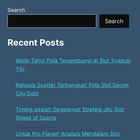
Search
Search
Recent Posts
Wajib Tahu! Pola Tersembunyi di Slot Tropical
Tiki
Rahasia Scatter Terbongkar! Pola Slot Secret
City Gold
Timing adalah Segalanya! Strategi Jitu Slot
Shield of Sparta
Untuk Pro Player! Analisis Mendalam Slot