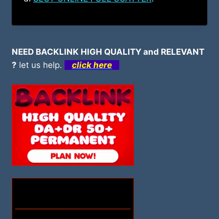
NEED BACKLINK HIGH QUALITY and RELEVANT
?
let us help.
click here