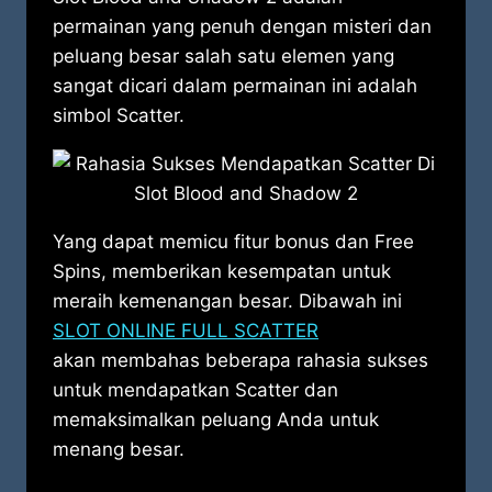
permainan yang penuh dengan misteri dan
peluang besar salah satu elemen yang
sangat dicari dalam permainan ini adalah
simbol Scatter.
Yang dapat memicu fitur bonus dan Free
Spins, memberikan kesempatan untuk
meraih kemenangan besar. Dibawah ini
SLOT ONLINE FULL SCATTER
akan membahas beberapa rahasia sukses
untuk mendapatkan Scatter dan
memaksimalkan peluang Anda untuk
menang besar.