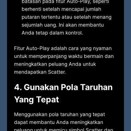
batasan pada fitur Auto-Play, seperti
berhenti setelah mencapai jumlah
putaran tertentu atau setelah menang
sejumlah uang. Ini akan membantu
Anda tetap dalam kontrol.
Fitur Auto-Play adalah cara yang nyaman
untuk memperpanjang waktu bermain dan
meningkatkan peluang Anda untuk
mendapatkan Scatter.
4. Gunakan Pola Taruhan
Yang Tepat
Menggunakan pola taruhan yang tepat
dapat membantu Anda meningkatkan
peluang untuk memicu simbol Scatter dan